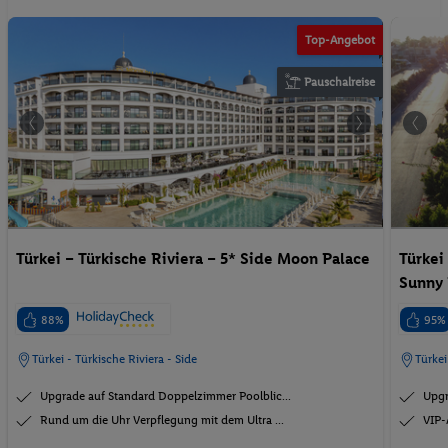
Top-Angebot
Pauschalreise
Türkei – Türkische Riviera – 5* Side Moon Palace
Türkei
Sunny 
88%
95%
Türkei - Türkische Riviera - Side
Türkei
Upgrade auf Standard Doppelzimmer Poolblic...
Upgr
Rund um die Uhr Verpflegung mit dem Ultra ...
VIP-