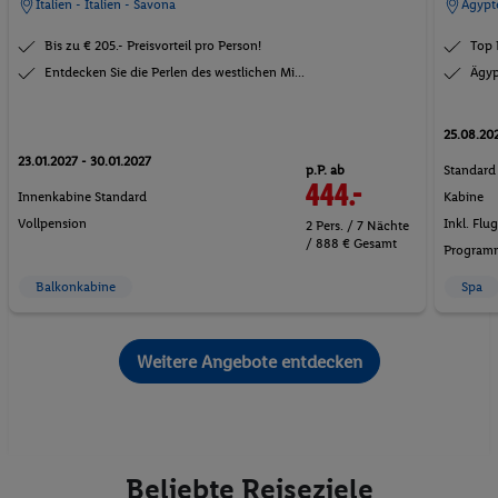
Italien - Italien - Savona
Ägypt
Bis zu € 205.- Preisvorteil pro Person!
Top 
Entdecken Sie die Perlen des westlichen Mi...
Ägyp
25.08.20
23.01.2027 - 30.01.2027
p.P. ab
Standard
444.-
Innenkabine Standard
Kabine
Vollpension
Inkl. Flu
2 Pers. / 7 Nächte
/ 888 € Gesamt
Program
Balkonkabine
Spa
Weitere Angebote entdecken
Beliebte Reiseziele