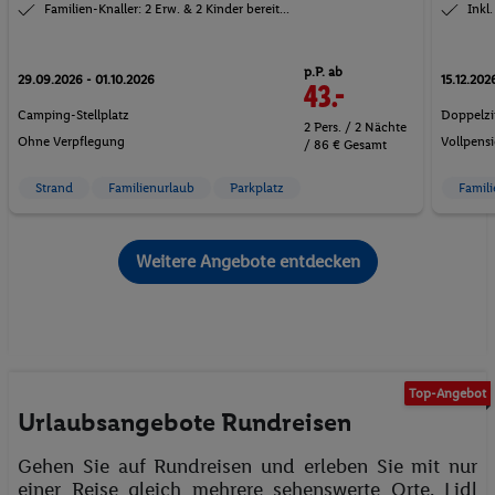
Familien-Knaller: 2 Erw. & 2 Kinder bereit...
Inkl.
p.P. ab
29.09.2026 - 01.10.2026
15.12.202
43.-
Camping-Stellplatz
Doppelz
2 Pers. / 2 Nächte
Ohne Verpflegung
Vollpensi
/ 86 € Gesamt
Strand
Familienurlaub
Parkplatz
Famil
Weitere Angebote entdecken
Top-Angebot
Urlaubsangebote Rundreisen
Gehen Sie auf Rundreisen und erleben Sie mit nur
einer Reise gleich mehrere sehenswerte Orte. Lidl