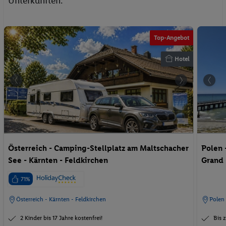
Unterkünften.
Top-Angebot
Hotel
Österreich - Camping-Stellplatz am Maltschacher
Polen 
See - Kärnten - Feldkirchen
Grand 
71%
Österreich - Kärnten - Feldkirchen
Polen 
2 Kinder bis 17 Jahre kostenfrei!
Bis 