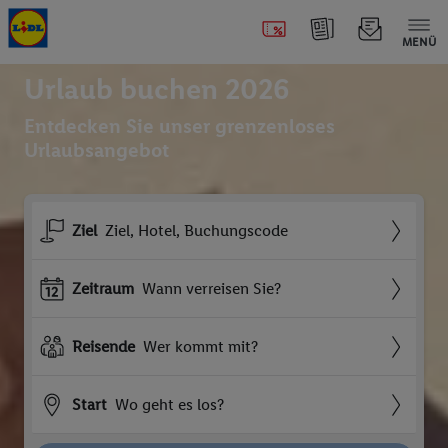
MENÜ
Urlaub buchen 2026
Entdecken Sie unser grenzenloses
Urlaubsangebot
Ziel
Ziel, Hotel, Buchungscode
Zeitraum
Wann verreisen Sie?
Reisende
Wer kommt mit?
Start
Wo geht es los?