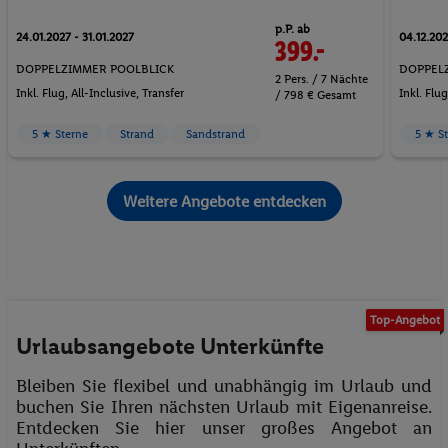
p.P. ab
24.01.2027 - 31.01.2027
04.12.202
399.-
DOPPELZIMMER POOLBLICK
DOPPELZ
2 Pers. / 7 Nächte
Inkl. Flug,
All-Inclusive
, Transfer
Inkl. Flu
/ 798 € Gesamt
5 ★ Sterne
Strand
Sandstrand
5 ★ S
Weitere Angebote entdecken
Top-Angebot
Urlaubsangebote Unterkünfte
Bleiben Sie flexibel und unabhängig im Urlaub und
buchen Sie Ihren nächsten Urlaub mit Eigenanreise.
Entdecken Sie hier unser großes Angebot an