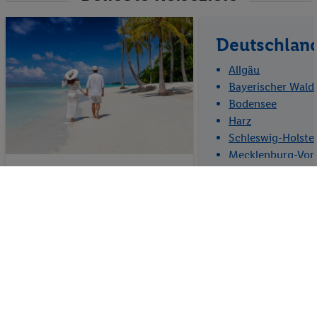
Deutschlan
Allgäu
Bayerischer Wald
Bodensee
Harz
Schleswig-Holste
Mecklenburg-Vo
Malediven
Kroatien
Nord-Dalmatien
Mittel-Dalmatien
Süd-Dalmatien