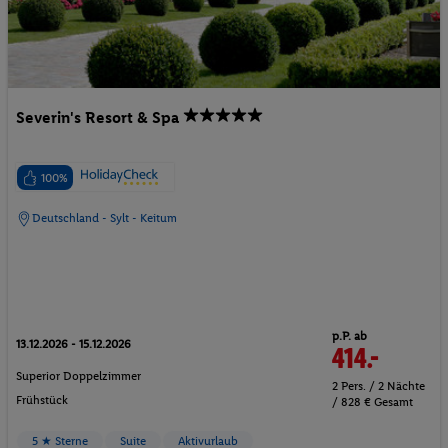
Severin's Resort & Spa
100%
Deutschland - Sylt - Keitum
p.P. ab
13.12.2026 - 15.12.2026
414.-
Superior Doppelzimmer
2 Pers. / 2 Nächte
Frühstück
/ 828 € Gesamt
5 ★ Sterne
Suite
Aktivurlaub