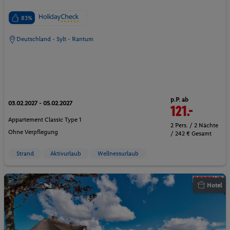
83%
Deutschland - Sylt - Rantum
p.P. ab
03.02.2027 - 05.02.2027
121.-
Appartement Classic Type 1
2 Pers. / 2 Nächte
Ohne Verpflegung
/ 242 € Gesamt
Strand
Aktivurlaub
Wellnessurlaub
Hotel