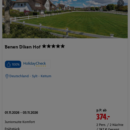
Benen Diken Hof
100%
Deutschland - Sylt - Keitum
p.P. ab
01.11.2026 - 03.11.2026
374.-
Juniorsuite Komfort
2 Pers. / 2 Nächte
Frühstück
/ 747 € Gesamt