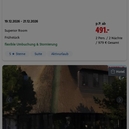
19.12.2026 - 21.12.2026
p.P. ab
491.-
Superior Room
Frühstück
2 Pers. / 2 Nächte
/ 979 € Gesamt
flexible Umbuchung & Stornierung
5 ★ Sterne
Suite
Aktivurlaub
Hotel