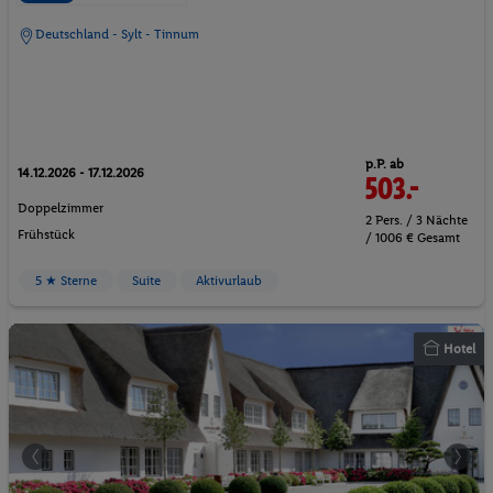
Deutschland - Sylt - Tinnum
p.P. ab
14.12.2026 - 17.12.2026
503.-
Doppelzimmer
2 Pers. / 3 Nächte
Frühstück
/ 1006 € Gesamt
5 ★ Sterne
Suite
Aktivurlaub
Hotel