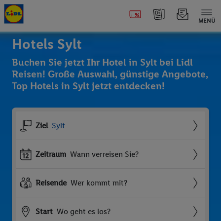
MENÜ
Hotels Sylt
Buchen Sie jetzt Ihr Hotel in Sylt bei Lidl
Reisen! Große Auswahl, günstige Angebote,
Top Hotels in Sylt jetzt entdecken!
Ziel
Sylt
Zeitraum
Wann verreisen Sie?
Reisende
Wer kommt mit?
Start
Wo geht es los?