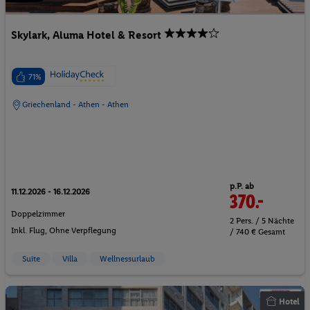
Skylark, Aluma Hotel & Resort
71%
Griechenland - Athen - Athen
p.P. ab
11.12.2026 - 16.12.2026
370.-
Doppelzimmer
2 Pers. / 5 Nächte
Inkl. Flug,
Ohne Verpflegung
/ 740 € Gesamt
Suite
Villa
Wellnessurlaub
Hotel