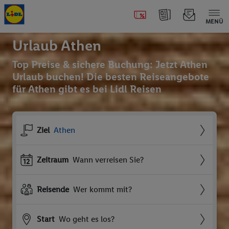
MENÜ
Urlaub Athen
Top Preise & sichere Buchung: Jetzt Athen
Urlaub buchen! Die besten Reiseangebote
für Athen gibt es bei Lidl Reisen
Ziel
Athen
Zeitraum
Wann verreisen Sie?
Reisende
Wer kommt mit?
Start
Wo geht es los?