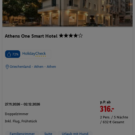
Athens One Smart Hotel
72%
Griechenland - Athen - Athen
p.P. ab
27.11.2026 - 02.12.2026
316.-
Doppelzimmer
2 Pers. / 5 Nächte
Inkl. Flug,
Frühstück
/ 632 € Gesamt
Familienzimmer
Suite
Urlaub mit Hund