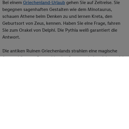
Bei einem
Griechenland-Urlaub
gehen Sie auf Zeitreise. Sie
begegnen sagenhaften Gestalten wie dem Minotaurus,
schauen Athene beim Denken zu und lernen Kreta, den
Geburtsort von Zeus, kennen. Haben Sie eine Frage, fahren
Sie zum Orakel von Delphi. Die Pythia weiß garantiert die
Antwort.
Die antiken Ruinen Griechenlands strahlen eine magische
Atmosphäre aus. Im strahlenden Sonnenschein zeichnen sich
weiße Säulen gegen den Himmel ab. Im Abendrot scheinen
die Götter aus den Schatten herauszutreten. Besuchen Sie
eine der Aufführungen im Odeon des Herodes Atticus oder im
Dionysos-Theater in Athen oder Sie gehen zum Amphitheater
von Aptera auf Kreta. Wie vor tausenden von Jahren sitzen
Sie zusammen mit anderen Zuschauern auf den steinernen
Plätzen und lassen sich von dem Schauspiel mitreißen – näher
können Sie dem Olymp kaum kommen. Zu den
archäologischen Stätten kommen Erlebnisse der Gegenwart:
Das Rauschen der Wellen, der weiße Sand, die