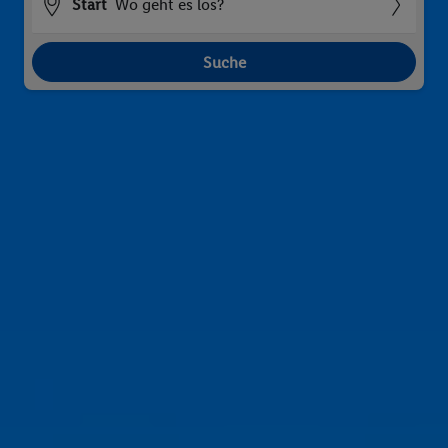
Start
Wo geht es los?
Suche