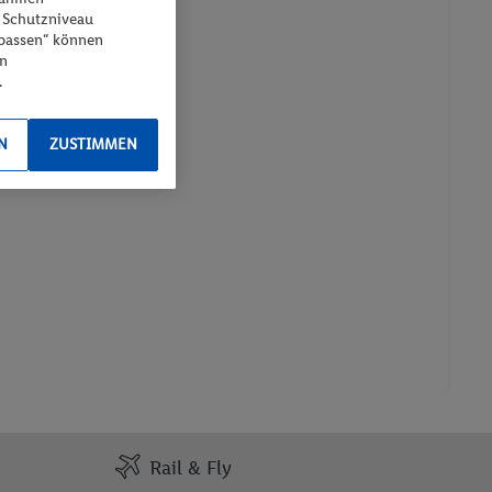
 Schutzniveau
npassen“ können
en
.
N
ZUSTIMMEN
Rail & Fly