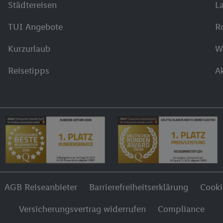
Städtereisen
L
TUI Angebote
R
Kurzurlaub
W
Reisetipps
A
AGB Reiseanbieter
Barrierefreiheitserklärung
Cook
Versicherungsvertrag widerrufen
Compliance