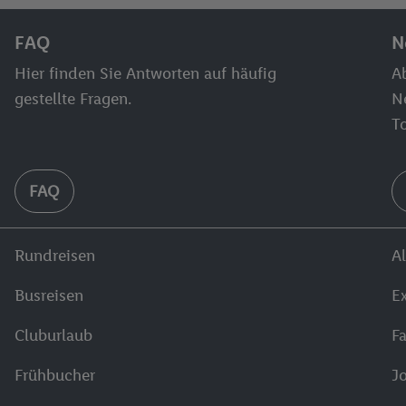
FAQ
N
Hier finden Sie Antworten auf häufig
Ab
gestellte Fragen.
N
T
FAQ
Rundreisen
Al
Busreisen
E
Cluburlaub
F
Frühbucher
J