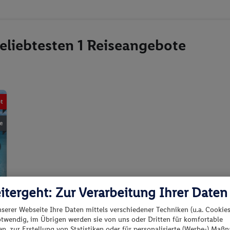
eliebtesten 1 Reiseangebote
t
e
©liubomir paut fluerasu
itergeht: Zur Verarbeitung Ihrer Daten
nserer Webseite Ihre Daten mittels verschiedener Techniken (u.a. Cookies
otwendig, im Übrigen werden sie von uns oder Dritten für komfortable
n, zur Erstellung von Statistiken oder für personalisierte (Werbe-) Ma