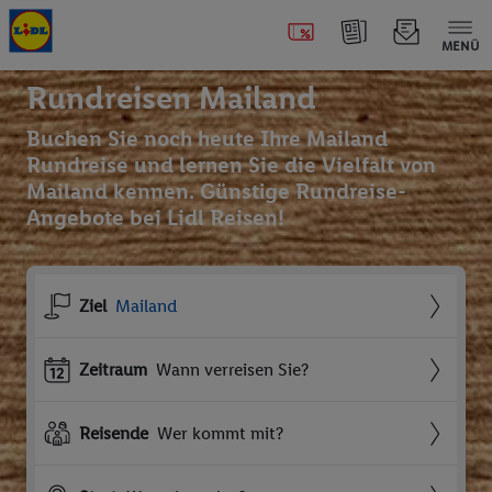
MENÜ
Rundreisen Mailand
Buchen Sie noch heute Ihre Mailand
Rundreise und lernen Sie die Vielfalt von
Mailand kennen. Günstige Rundreise-
Angebote bei Lidl Reisen!
Ziel
Mailand
Zeitraum
Wann verreisen Sie?
Reisende
Wer kommt mit?