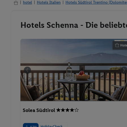
hotel
Hotels Italien
Hotels Südtirol Trentino (Dolomite
Hotels Schenna - Die belieb
Hote
Solea Südtirol