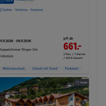
100%
Italien - Schenna - Schenna
p.P. ab
01.11.2026 - 08.11.2026
661.-
Doppelzimmer Ifinger Ost
2 Pers. / 7 Nächte
Frühstück
/ 1321 € Gesamt
Wellnessurlaub
Urlaub mit Hund
Parkplatz
Hotel