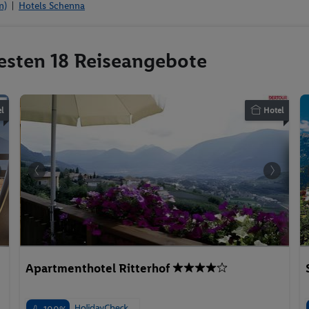
n)
Hotels Schenna
testen 18 Reiseangebote
l
Hotel
Apartmenthotel Ritterhof