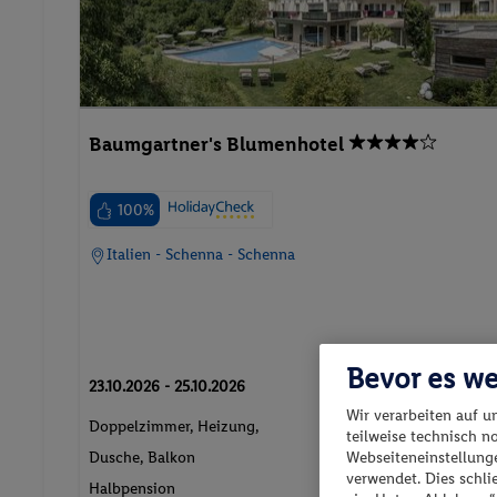
Baumgartner's Blumenhotel
100%
Italien - Schenna - Schenna
Bevor es we
23.10.2026 - 25.10.2026
Wir verarbeiten auf u
Doppelzimmer, Heizung,
teilweise technisch n
p.P. ab
Webseiteneinstellunge
Dusche, Balkon
385.-
verwendet. Dies schl
Halbpension