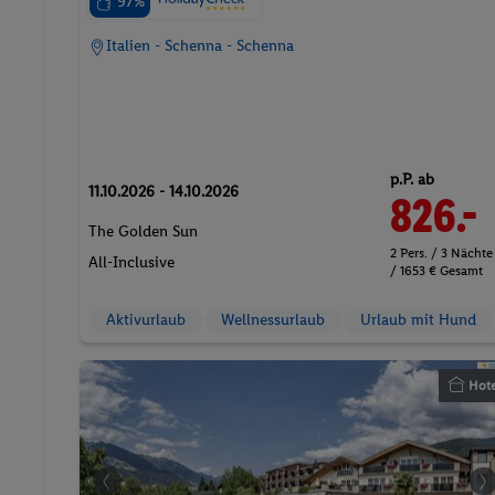
97%
Italien - Schenna - Schenna
p.P. ab
11.10.2026 - 14.10.2026
826.-
The Golden Sun
2 Pers. / 3 Nächte
All-Inclusive
/ 1653 € Gesamt
Aktivurlaub
Wellnessurlaub
Urlaub mit Hund
Hote