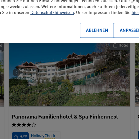
“ können Sie nur den Einsatz notwendiger Techniken zulassen. Unter „A
Frühstück
ungszwecke zulassen. Weitere Informationen, auch zu Ihrem jederzeitig
2 Pers. / 3 Nächte
n Sie in unseren
Datenschutzhinweisen
. Unser Impressum finden Sie
hier
/ 1052 € Gesamt
Familienzimmer
Suite
Aktivurlaub
ABLEHNEN
ANPASSE
l
Hotel
Panorama Familienhotel & Spa Finkennest
97%