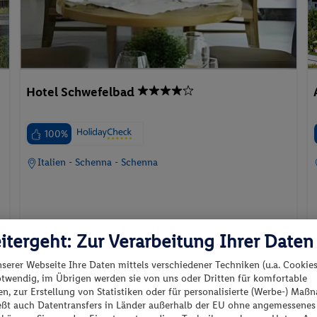
Hotel Schwefelbad
100%
Italien - Schenna - Schenna
itergeht: Zur Verarbeitung Ihrer Daten
nserer Webseite Ihre Daten mittels verschiedener Techniken (u.a. Cookies
20.11.2026 - 23.11.2026
otwendig, im Übrigen werden sie von uns oder Dritten für komfortable
p.P. ab
n, zur Erstellung von Statistiken oder für personalisierte (Werbe-) Ma
526.-
Superior Doppelzimmer
ießt auch Datentransfers in Länder außerhalb der EU ohne angemessenes