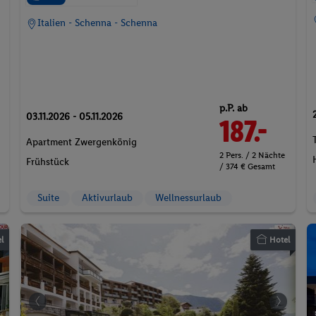
Italien - Schenna - Schenna
p.P. ab
03.11.2026 - 05.11.2026
187.-
Apartment Zwergenkönig
2 Pers. / 2 Nächte
Frühstück
/ 374 € Gesamt
Suite
Aktivurlaub
Wellnessurlaub
l
Hotel