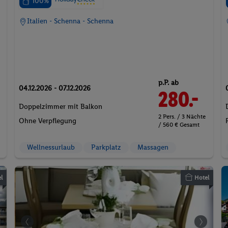
100%
Italien - Schenna - Schenna
p.P. ab
04.12.2026 - 07.12.2026
280.-
Doppelzimmer mit Balkon
2 Pers. / 3 Nächte
Ohne Verpflegung
/ 560 € Gesamt
Wellnessurlaub
Parkplatz
Massagen
l
Hotel