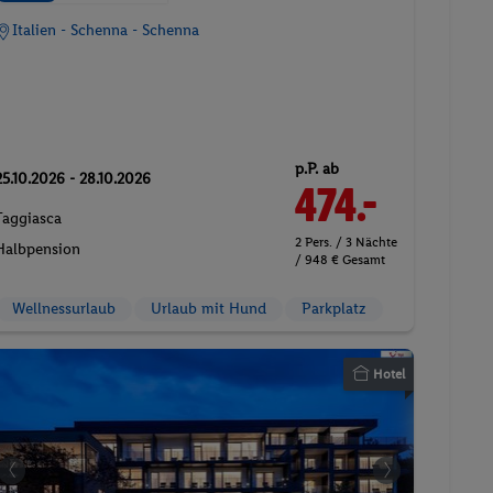
Italien - Schenna - Schenna
p.P. ab
25.10.2026 - 28.10.2026
474.-
Taggiasca
2 Pers. / 3 Nächte
Halbpension
/ 948 € Gesamt
Wellnessurlaub
Urlaub mit Hund
Parkplatz
Hotel