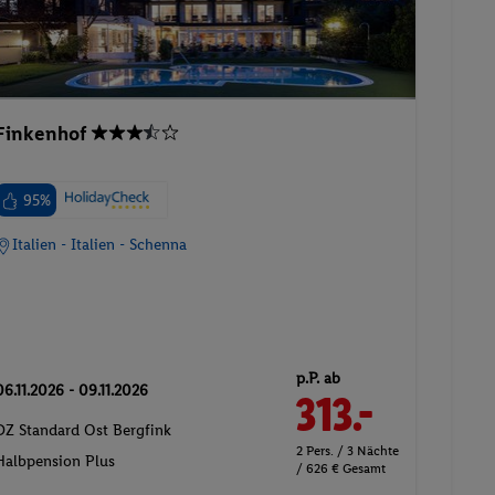
Finkenhof
95%
Italien - Italien - Schenna
p.P. ab
06.11.2026 - 09.11.2026
313.-
DZ Standard Ost Bergfink
2 Pers. / 3 Nächte
Halbpension Plus
/ 626 € Gesamt