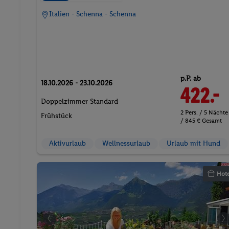
Italien - Schenna - Schenna
p.P. ab
18.10.2026 - 23.10.2026
422.-
Doppelzimmer Standard
2 Pers. / 5 Nächte
Frühstück
/ 845 € Gesamt
Aktivurlaub
Wellnessurlaub
Urlaub mit Hund
Hote