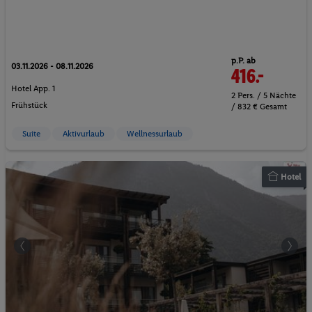
p.P. ab
03.11.2026 - 08.11.2026
416.-
Hotel App. 1
2 Pers. / 5 Nächte
Frühstück
/ 832 € Gesamt
Suite
Aktivurlaub
Wellnessurlaub
Hotel