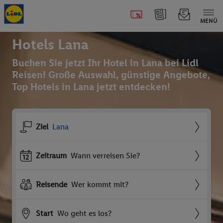
MENÜ
Hotels Lana
Buchen Sie jetzt Ihr Hotel in Lana bei Lidl
Reisen! Große Auswahl, günstige Angebote,
Top Hotels in Lana jetzt entdecken!
Ziel
Lana
Zeitraum
Wann verreisen Sie?
Reisende
Wer kommt mit?
Start
Wo geht es los?