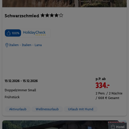
Schwarzschmied
100%
Italien - Italien - Lana
p.P. ab
13.12.2026 - 15.12.2026
334.-
Doppelzimmer Small
2 Pers. / 2 Nächte
Frühstück
/ 668 € Gesamt
Aktivurlaub
Wellnessurlaub
Urlaub mit Hund
Hotel