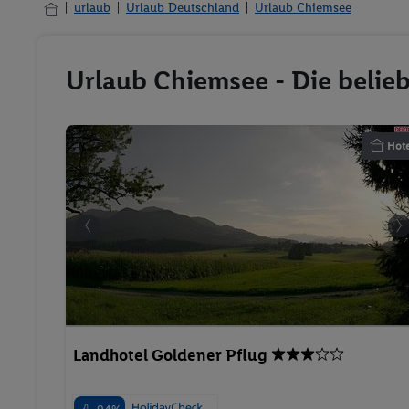
urlaub
Urlaub Deutschland
Urlaub Chiemsee
Urlaub Chiemsee - Die belie
Hote
Landhotel Goldener Pflug