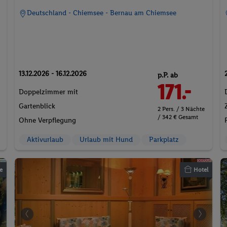
Deutschland - Chiemsee - Bernau am Chiemsee
13.12.2026 - 16.12.2026
p.P. ab
171.-
Doppelzimmer mit
Gartenblick
2 Pers. / 3 Nächte
/ 342 € Gesamt
Ohne Verpflegung
Aktivurlaub
Urlaub mit Hund
Parkplatz
e
Hotel