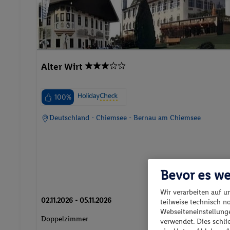
Alter Wirt
100%
Deutschland - Chiemsee - Bernau am Chiemsee
Bevor es we
Wir verarbeiten auf u
02.11.2026 - 05.11.2026
teilweise technisch n
p.P. ab
Webseiteneinstellunge
214.-
Doppelzimmer
verwendet. Dies schl