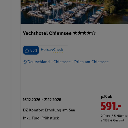
Yachthotel Chiemsee
85%
Deutschland - Chiemsee - Prien am Chiemsee
p.P. ab
16.12.2026 - 21.12.2026
591.-
DZ Komfort Erholung am See
2 Pers. / 5 Nächte
Inkl. Flug,
Frühstück
/ 1182 € Gesamt