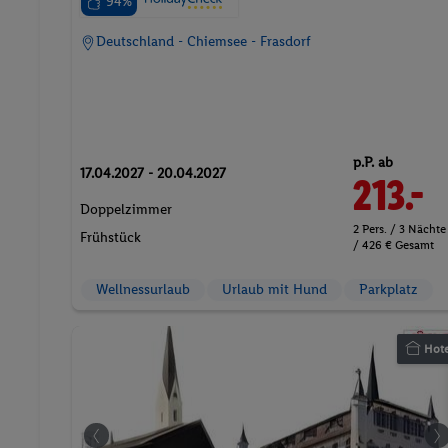
94%
Deutschland - Chiemsee - Frasdorf
p.P. ab
17.04.2027 - 20.04.2027
213.-
Doppelzimmer
2 Pers. / 3 Nächte
Frühstück
/ 426 € Gesamt
Wellnessurlaub
Urlaub mit Hund
Parkplatz
Hote