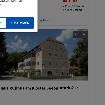
npassen“ können
Frühstück
en
2 Pers. / 3 Nächte
.
/ 428 € Gesamt
Urlaub mit Hund
Parkplatz
N
ZUSTIMMEN
Hotel
Haus Rufinus am Kloster Seeon