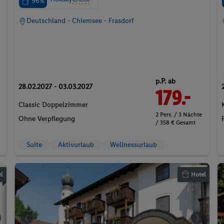
96%
Deutschland - Chiemsee - Frasdorf
p.P. ab
28.02.2027 - 03.03.2027
179.-
Classic Doppelzimmer
2 Pers. / 3 Nächte
Ohne Verpflegung
/ 358 € Gesamt
Suite
Aktivurlaub
Wellnessurlaub
l
Hotel