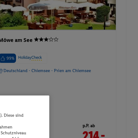
Möwe am See
99%
Deutschland - Chiemsee - Prien am Chiemsee
). Diese sind
02.03.2027 - 05.03.2027
p.P. ab
ßnahmen
Doppelzimmer im
214.-
 Schutzniveau
Dachgeschoss