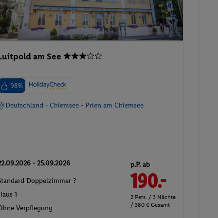
Luitpold am See
98%
Deutschland - Chiemsee - Prien am Chiemsee
22.09.2026 - 25.09.2026
p.P. ab
190.-
Standard Doppelzimmer ?
Haus 1
2 Pers. / 3 Nächte
/ 380 € Gesamt
Ohne Verpflegung