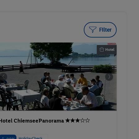
Filter
Hotel
Hotel ChiemseePanorama