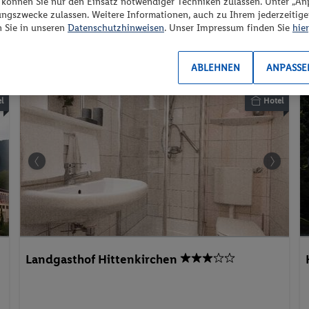
“ können Sie nur den Einsatz notwendiger Techniken zulassen. Unter „A
flexible Umbuchung &
ungszwecke zulassen. Weitere Informationen, auch zu Ihrem jederzeitig
2 Pers. / 2 Nächte
n Sie in unseren
Datenschutzhinweisen
. Unser Impressum finden Sie
hier
/ 491 € Gesamt
Stornierung
Strand
Aktivurlaub
Wellnessurlaub
ABLEHNEN
ANPASSE
l
Hotel
Landgasthof Hittenkirchen