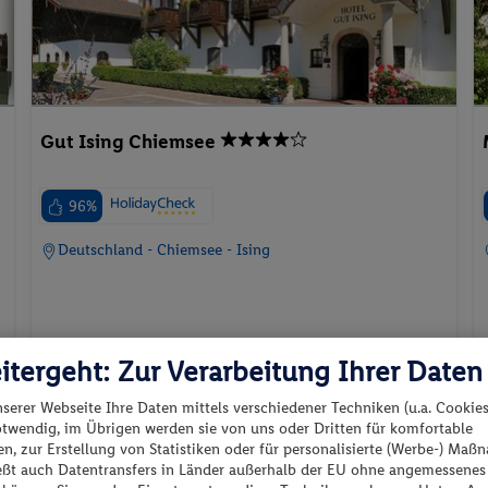
Gut Ising Chiemsee
96%
Deutschland - Chiemsee - Ising
itergeht: Zur Verarbeitung Ihrer Daten
14.09.2026 - 16.09.2026
nserer Webseite Ihre Daten mittels verschiedener Techniken (u.a. Cookies
Doppelzimmer Standard
otwendig, im Übrigen werden sie von uns oder Dritten für komfortable
p.P. ab
n, zur Erstellung von Statistiken oder für personalisierte (Werbe-) Ma
Promo
245.-
ießt auch Datentransfers in Länder außerhalb der EU ohne angemessenes
Frühstück