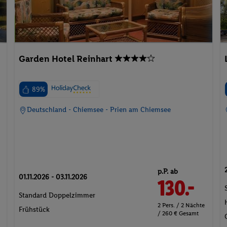
Garden Hotel Reinhart
89%
Deutschland - Chiemsee - Prien am Chiemsee
p.P. ab
01.11.2026 - 03.11.2026
130.-
Standard Doppelzimmer
2 Pers. / 2 Nächte
Frühstück
/ 260 € Gesamt