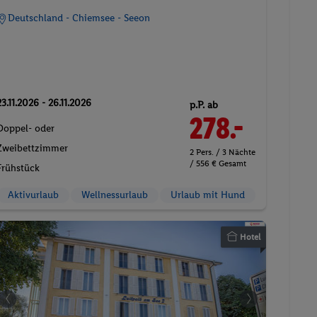
Deutschland - Chiemsee - Seeon
23.11.2026 - 26.11.2026
p.P. ab
278.-
Doppel- oder
Zweibettzimmer
2 Pers. / 3 Nächte
/ 556 € Gesamt
Frühstück
Aktivurlaub
Wellnessurlaub
Urlaub mit Hund
Hotel