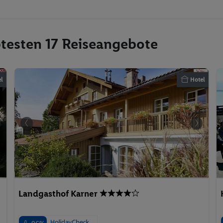
btesten 17 Reiseangebote
l
Hotel
Landgasthof Karner