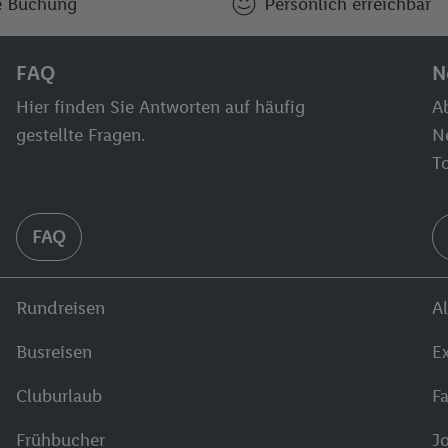
e Buchung
Persönlich erreichbar
FAQ
N
Hier finden Sie Antworten auf häufig
Ab
gestellte Fragen.
N
T
FAQ
Rundreisen
Al
Busreisen
E
Cluburlaub
F
Frühbucher
J