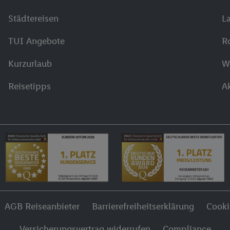
Städtereisen
L
TUI Angebote
R
Kurzurlaub
W
Reisetipps
A
AGB Reiseanbieter
Barrierefreiheitserklärung
Cook
Versicherungsvertrag widerrufen
Compliance