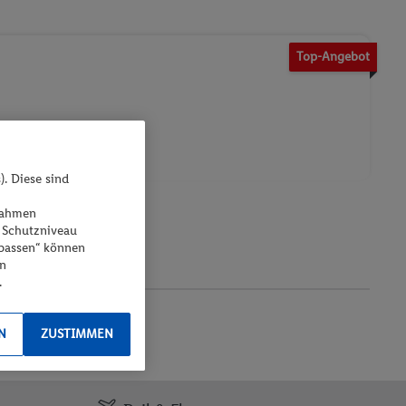
Top-Angebot
). Diese sind
ßnahmen
 Schutzniveau
npassen“ können
en
en
.
N
ZUSTIMMEN