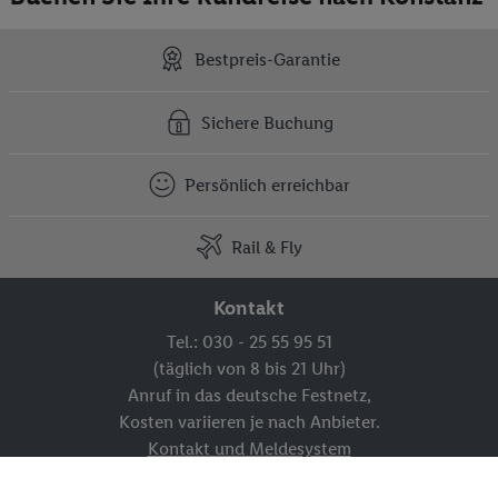
Bestpreis-Garantie
Sichere Buchung
Persönlich erreichbar
Rail & Fly
Kontakt
Tel.: 030 - 25 55 95 51
(täglich von 8 bis 21 Uhr)
Anruf in das deutsche Festnetz,
Kosten variieren je nach Anbieter.
Kontakt und Meldesystem