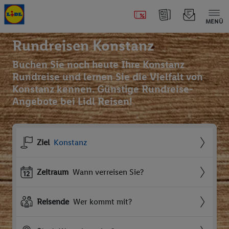
MENÜ
Rundreisen Konstanz
Buchen Sie noch heute Ihre Konstanz
Rundreise und lernen Sie die Vielfalt von
Konstanz kennen. Günstige Rundreise-
Angebote bei Lidl Reisen!
Ziel
Konstanz
Zeitraum
Wann verreisen Sie?
Reisende
Wer kommt mit?