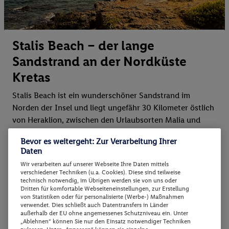
Stalis Beach – der lange
Sandstrand an der Nordküste
Kretas
Stalis Beach ist ein wunderschöner Sandstrand im
Norden der Insel und liegt ungefähr 30 Kilometer östlich
von Heraklion, zwischen den Urlaubsorten Malia und
Hersonissos. Der Strand begeistert mit seinem feinen
Bevor es weitergeht: Zur Verarbeitung Ihrer
Goldsand sowie dem flachen, ruhigen Wasser – einfach
Daten
ideal für Familien mit Kindern. Entlang der Promenade
Wir verarbeiten auf unserer Webseite Ihre Daten mittels
des Strandes finden sich viele traditionelle Tavernen,
verschiedener Techniken (u.a. Cookies). Diese sind teilweise
charmante Cafés und Geschäfte, die für eine herrlich
technisch notwendig, im Übrigen werden sie von uns oder
Dritten für komfortable Webseiteneinstellungen, zur Erstellung
entspannte Urlaubsatmosphäre sorgen. Der Strand von
von Statistiken oder für personalisierte (Werbe-) Maßnahmen
Stalis ist gut ausgestattet mit Sonnenliegen,
verwendet. Dies schließt auch Datentransfers in Länder
außerhalb der EU ohne angemessenes Schutzniveau ein. Unter
Sonnenschirmen und Rettungsschwimmern.
„Ablehnen“ können Sie nur den Einsatz notwendiger Techniken