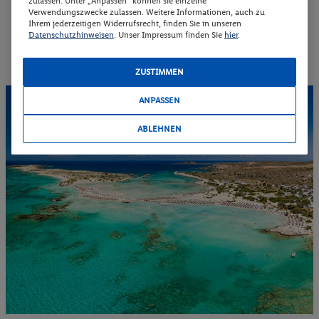
Verschiedene Wassersportmöglichkeiten wie etwa
zulassen. Unter „Anpassen“ können sie einzelne
Verwendungszwecke zulassen. Weitere Informationen, auch zu
Bananenboote oder Jetski sorgen für eine ordentliche
Ihrem jederzeitigen Widerrufsrecht, finden Sie in unseren
Portion Spaß auf der
Kreta-Rundreise
.
Datenschutzhinweisen
. Unser Impressum finden Sie
hier
.
ZUSTIMMEN
ANPASSEN
ABLEHNEN