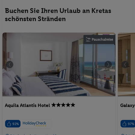
Buchen Sie Ihren Urlaub an Kretas
schönsten Stränden
Pauschalreise
Aquila Atlantis Hotel
Galaxy
92%
97%