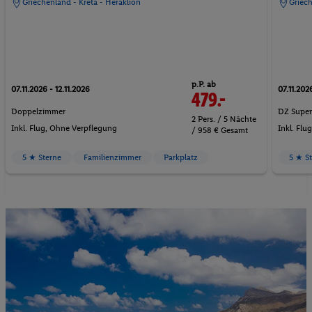
Griechenland - Kreta - Heraklion
Griech
p.P. ab
07.11.2026 - 12.11.2026
07.11.2026
479.-
Doppelzimmer
DZ Super
2 Pers. / 5 Nächte
Inkl. Flug,
Ohne Verpflegung
Inkl. Flu
/ 958 € Gesamt
5 ★ Sterne
Familienzimmer
Parkplatz
5 ★ S