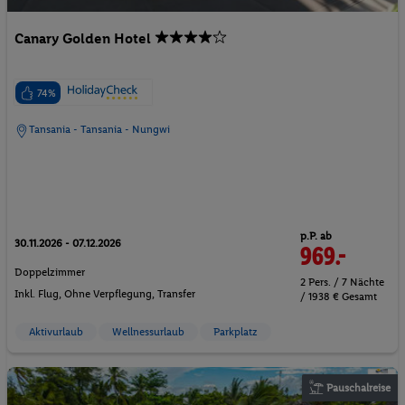
Canary Golden Hotel
74%
Tansania - Tansania - Nungwi
p.P. ab
30.11.2026 - 07.12.2026
969.-
Doppelzimmer
2 Pers. / 7 Nächte
Inkl. Flug,
Ohne Verpflegung
, Transfer
/ 1938 € Gesamt
Aktivurlaub
Wellnessurlaub
Parkplatz
Pauschalreise