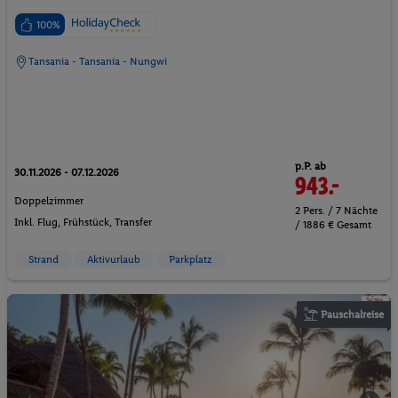
100%
Tansania - Tansania - Nungwi
p.P. ab
30.11.2026 - 07.12.2026
943.-
Doppelzimmer
2 Pers. / 7 Nächte
Inkl. Flug,
Frühstück
, Transfer
/ 1886 € Gesamt
Strand
Aktivurlaub
Parkplatz
Pauschalreise