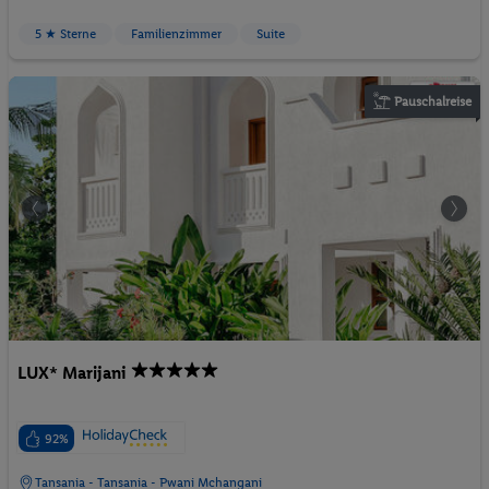
5 ★ Sterne
Familienzimmer
Suite
Pauschalreise
LUX* Marijani
92%
Tansania - Tansania - Pwani Mchangani