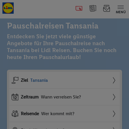
MENÜ
Pauschalreisen Tansania
Entdecken Sie jetzt viele günstige
Angebote für Ihre Pauschalreise nach
Tansania bei Lidl Reisen. Buchen Sie noch
heute Ihren Pauschalurlaub!
Ziel
Tansania
Zeitraum
Wann verreisen Sie?
Reisende
Wer kommt mit?