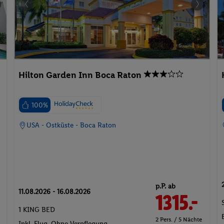
Hilton Garden Inn Boca Raton
100%
USA - Ostküste - Boca Raton
p.P. ab
11.08.2026 - 16.08.2026
1315.-
1 KING BED
2 Pers. / 5 Nächte
Inkl. Flug,
Ohne Verpflegung