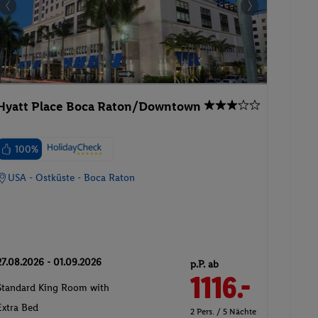
Hyatt Place Boca Raton/Downtown
100%
USA - Ostküste - Boca Raton
27.08.2026 - 01.09.2026
p.P. ab
1116.-
Standard King Room with
Extra Bed
2 Pers. / 5 Nächte