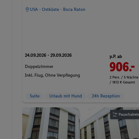
USA - Ostküste - Boca Raton
24.09.2026 - 29.09.2026
p.P. ab
906.-
Doppelzimmer
Inkl. Flug,
Ohne Verpflegung
2 Pers. / 5 Nächte
/ 1812 € Gesamt
Suite
Urlaub mit Hund
24h Rezeption
Pauschalreis