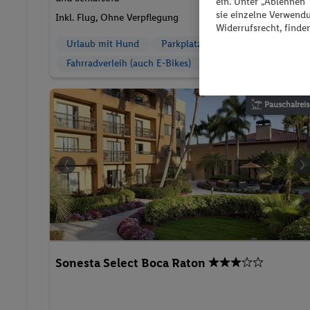
ein. Unter „Ablehnen
2 Pers. / 5 Nächte
/ 2244 € Gesamt
sie einzelne Verwend
Inkl. Flug,
Ohne Verpflegung
Widerrufsrecht, finde
Urlaub mit Hund
Parkplatz
Fahrradverleih (auch E-Bikes)
Pauschalreis
Sonesta Select Boca Raton