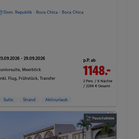
Dom. Republik - Boca Chica - Boca Chica
23.09.2026 - 29.09.2026
p.P. ab
1148.-
Juniorsuite, Meerblick
Inkl. Flug,
Frühstück
, Transfer
2 Pers. / 6 Nächte
/ 2296 € Gesamt
Suite
Strand
Aktivurlaub
Pauschalreise