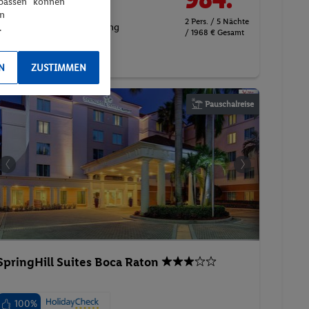
npassen“ können
Nichtraucher
en
2 Pers. / 5 Nächte
Inkl. Flug,
Ohne Verpflegung
.
/ 1968 € Gesamt
Suite
Parkplatz
N
ZUSTIMMEN
Pauschalreise
SpringHill Suites Boca Raton
100%