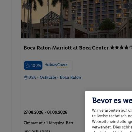
Boca Raton Marriott at Boca Center
100%
USA - Ostküste - Boca Raton
Bevor es we
Wir verarbeiten auf u
27.08.2026 - 01.09.2026
p.P. ab
teilweise technisch n
1122.-
Webseiteneinstellunge
Zimmer mit 1 Kingsize-Bett
verwendet. Dies schl
und Schlafsofa