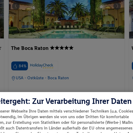
The Boca Raton
84%
USA - Ostküste - Boca Raton
itergeht: Zur Verarbeitung Ihrer Daten
nserer Webseite Ihre Daten mittels verschiedener Techniken (u.a. Cookies
otwendig, im Übrigen werden sie von uns oder Dritten für komfortable
20.09.2026 - 25.09.2026
n, zur Erstellung von Statistiken oder für personalisierte (Werbe-) Ma
p.P. ab
1738.-
Cloister Standard Room with
ießt auch Datentransfers in Länder außerhalb der EU ohne angemessenes