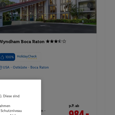
Wyndham Boca Raton
100%
USA - Ostküste - Boca Raton
). Diese sind
27.08.2026 - 01.09.2026
ßnahmen
p.P. ab
984.-
Zimmer mit 2 Doppelbetten -
 Schutzniveau