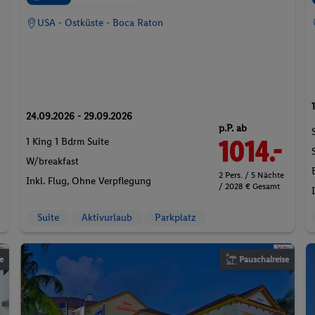
USA - Ostküste - Boca Raton
24.09.2026 - 29.09.2026
p.P. ab
1014.-
1 King 1 Bdrm Suite
W/breakfast
2 Pers. / 5 Nächte
Inkl. Flug,
Ohne Verpflegung
/ 2028 € Gesamt
Suite
Aktivurlaub
Parkplatz
e
Pauschalreise