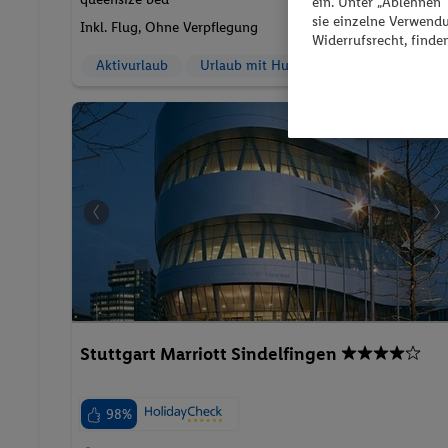
ein. Unter „Ablehnen
2 Pers. / 5 Nächte
sie einzelne Verwend
/ 884 € Gesamt
Inkl. Flug,
Ohne Verpflegung
Widerrufsrecht, finde
Aktivurlaub
Urlaub mit Hund
Parkplatz
Pauschalreis
Stuttgart Marriott Sindelfingen
98%