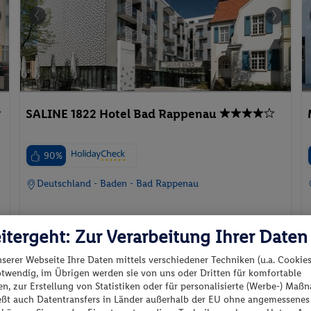
SALINE 1822 Hotel Bad Rappenau
90%
Deutschland - Baden - Bad Rappenau
itergeht: Zur Verarbeitung Ihrer Daten
nserer Webseite Ihre Daten mittels verschiedener Techniken (u.a. Cookies
21.01.2027 - 26.01.2027
p.P. ab
otwendig, im Übrigen werden sie von uns oder Dritten für komfortable
477.-
n, zur Erstellung von Statistiken oder für personalisierte (Werbe-) Ma
Doppelzimmer Komfort
ießt auch Datentransfers in Länder außerhalb der EU ohne angemessenes
Aufenthalt