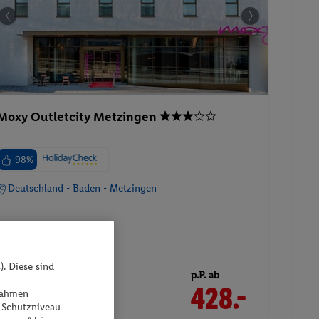
Moxy Outletcity Metzingen
98%
Deutschland - Baden - Metzingen
). Diese sind
27.08.2026 - 01.09.2026
p.P. ab
428.-
ßnahmen
Moxy Twin Sleeper, Guest
 Schutzniveau
room, 2 Twin