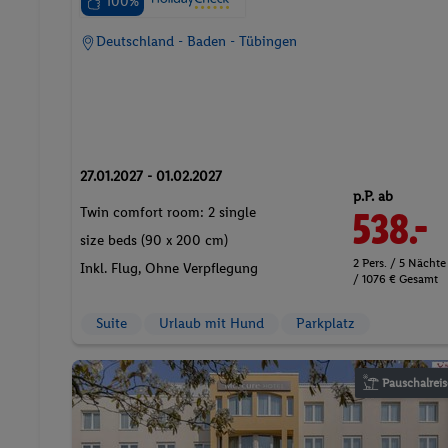
100%
Deutschland - Baden - Tübingen
27.01.2027 - 01.02.2027
p.P. ab
Twin comfort room: 2 single
538.-
size beds (90 x 200 cm)
2 Pers. / 5 Nächte
Inkl. Flug,
Ohne Verpflegung
/ 1076 € Gesamt
Suite
Urlaub mit Hund
Parkplatz
Pauschalreis