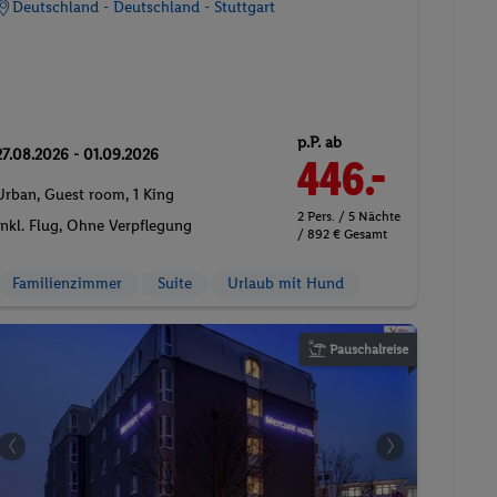
Deutschland - Deutschland - Stuttgart
p.P. ab
27.08.2026 - 01.09.2026
446.-
Urban, Guest room, 1 King
2 Pers. / 5 Nächte
Inkl. Flug,
Ohne Verpflegung
/ 892 € Gesamt
Familienzimmer
Suite
Urlaub mit Hund
Pauschalreise