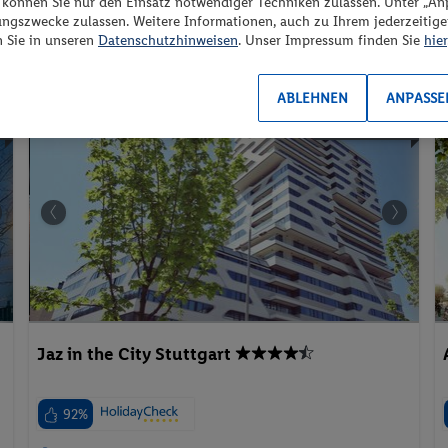
“ können Sie nur den Einsatz notwendiger Techniken zulassen. Unter „A
2 Pers. / 5 Nächte
ungszwecke zulassen. Weitere Informationen, auch zu Ihrem jederzeitig
/ 954 € Gesamt
Inkl. Flug,
Frühstück
n Sie in unseren
Datenschutzhinweisen
. Unser Impressum finden Sie
hier
Aktivurlaub
Wellnessurlaub
Urlaub mit Hund
ABLEHNEN
ANPASSE
e
Pauschalreise
Jaz in the City Stuttgart
92%