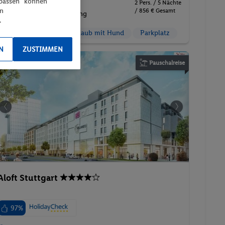
npassen“ können
2 Pers. / 5 Nächte
en
/ 856 € Gesamt
Inkl. Flug,
Ohne Verpflegung
.
Familienzimmer
Urlaub mit Hund
Parkplatz
N
ZUSTIMMEN
Pauschalreise
Aloft Stuttgart
97%