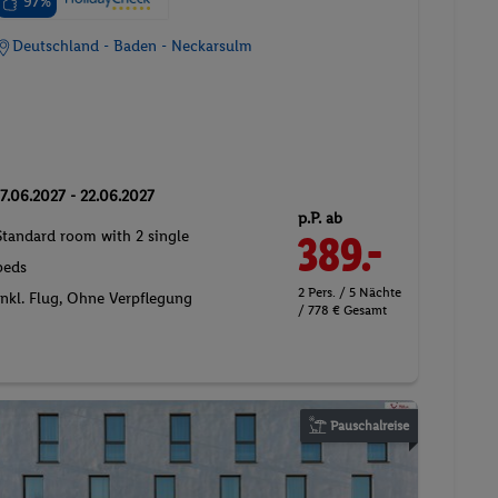
97%
Deutschland - Baden - Neckarsulm
17.06.2027 - 22.06.2027
p.P. ab
Standard room with 2 single
389.-
beds
2 Pers. / 5 Nächte
Inkl. Flug,
Ohne Verpflegung
/ 778 € Gesamt
Pauschalreise