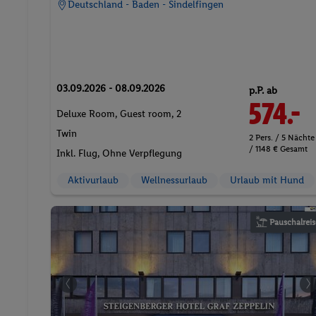
Deutschland - Baden - Sindelfingen
03.09.2026 - 08.09.2026
p.P. ab
574.-
Deluxe Room, Guest room, 2
Twin
2 Pers. / 5 Nächte
/ 1148 € Gesamt
Inkl. Flug,
Ohne Verpflegung
Aktivurlaub
Wellnessurlaub
Urlaub mit Hund
Pauschalreis