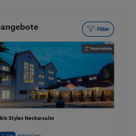
seangebote
Filter
Pauschalreise
ibis Styles Neckarsulm