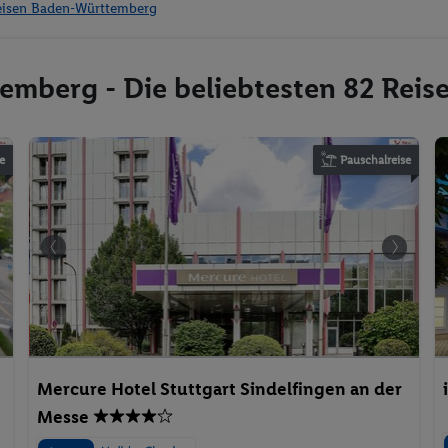
eisen Baden-Württemberg
emberg - Die beliebtesten 82 Rei
e
Pauschalreise
Mercure Hotel Stuttgart Sindelfingen an der
Messe