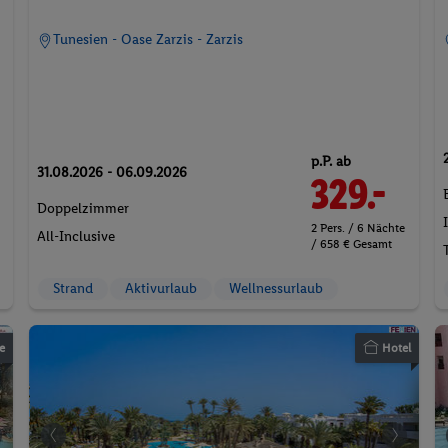
Tunesien - Oase Zarzis - Zarzis
p.P. ab
31.08.2026 - 06.09.2026
329.-
Doppelzimmer
2 Pers. / 6 Nächte
All-Inclusive
/ 658 € Gesamt
Strand
Aktivurlaub
Wellnessurlaub
e
Hotel