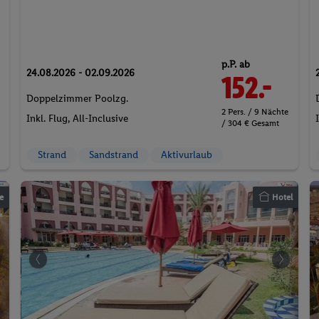
p.P. ab
24.08.2026 - 02.09.2026
152.-
Doppelzimmer Poolzg.
2 Pers. / 9 Nächte
Inkl. Flug,
All-Inclusive
/ 304 € Gesamt
Strand
Sandstrand
Aktivurlaub
e
Hotel