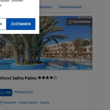
npassen“ können
en
Aktivurlaub
Wellnessurlaub
Familienurlaub
.
Pauschalreise
N
ZUSTIMMEN
Vincci Safira Palms
75%
Tunesien - Oase Zarzis - Zarzis