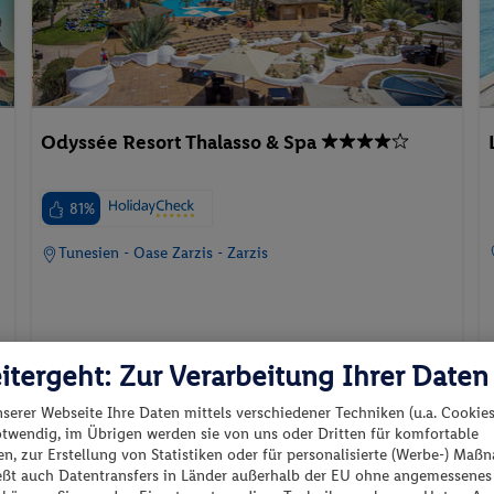
Odyssée Resort Thalasso & Spa
81%
Tunesien - Oase Zarzis - Zarzis
itergeht: Zur Verarbeitung Ihrer Daten
p.P. ab
28.08.2026 - 31.08.2026
168.-
nserer Webseite Ihre Daten mittels verschiedener Techniken (u.a. Cookies
otwendig, im Übrigen werden sie von uns oder Dritten für komfortable
Double Standard Room
n, zur Erstellung von Statistiken oder für personalisierte (Werbe-) Ma
2 Pers. / 3 Nächte
All-Inclusive
ießt auch Datentransfers in Länder außerhalb der EU ohne angemessenes
/ 336 € Gesamt