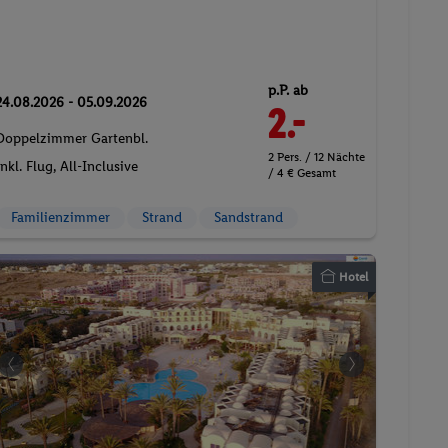
p.P. ab
24.08.2026 - 05.09.2026
2.-
Doppelzimmer Gartenbl.
2 Pers. / 12 Nächte
Inkl. Flug,
All-Inclusive
/ 4 € Gesamt
Familienzimmer
Strand
Sandstrand
Hotel