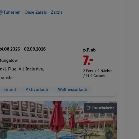
Tunesien - Oase Zarzis - Zarzis
24.08.2026 - 02.09.2026
p.P. ab
7.-
Bungalow
Inkl. Flug,
All-Inclusive
,
2 Pers. / 9 Nächte
/ 14 € Gesamt
Transfer
Strand
Aktivurlaub
Wellnessurlaub
Pauschalreise