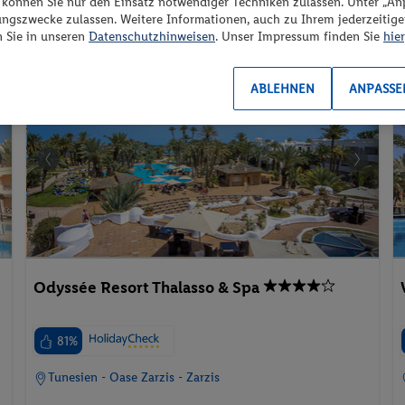
“ können Sie nur den Einsatz notwendiger Techniken zulassen. Unter „A
ungszwecke zulassen. Weitere Informationen, auch zu Ihrem jederzeitig
Strand
Sandstrand
Aktivurlaub
n Sie in unseren
Datenschutzhinweisen
. Unser Impressum finden Sie
hier
l
Pauschalreise
ABLEHNEN
ANPASSE
Odyssée Resort Thalasso & Spa
81%
Tunesien - Oase Zarzis - Zarzis