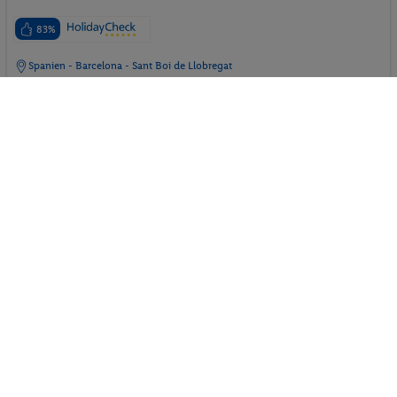
83%
Spanien - Barcelona - Sant Boi de Llobregat
p.P. ab
25.08.2026 - 30.08.2026
662.-
CLASSIC DOPPEL ZIMMER
2 Pers. / 5 Nächte
Inkl. Flug,
Ohne Verpflegung
/ 1324 € Gesamt
24h Rezeption
Parkplatz
Hotel