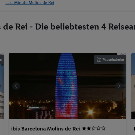
n
Last Minute Molins de Rei
 de Rei - Die beliebtesten 4 Reise
e
Pauschalreise
ibis Barcelona Molins de Rei