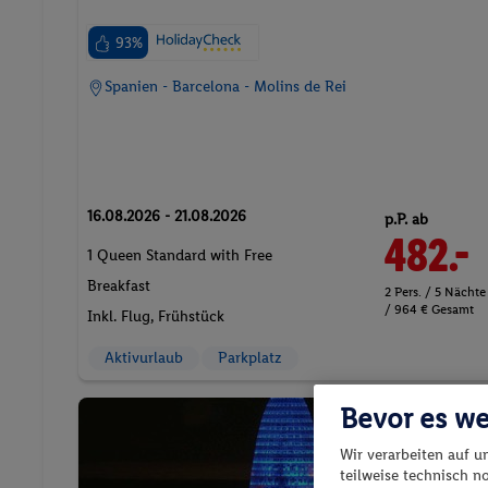
93%
Spanien - Barcelona - Molins de Rei
16.08.2026 - 21.08.2026
p.P. ab
482.-
1 Queen Standard with Free
Breakfast
2 Pers. / 5 Nächte
/ 964 € Gesamt
Inkl. Flug,
Frühstück
Aktivurlaub
Parkplatz
Bevor es we
Hote
Wir verarbeiten auf u
teilweise technisch n