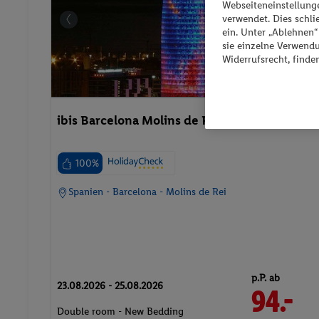
Webseiteneinstellunge
verwendet. Dies schl
ein. Unter „Ablehnen
sie einzelne Verwend
Widerrufsrecht, finde
ibis Barcelona Molins de Rei
100%
Spanien - Barcelona - Molins de Rei
p.P. ab
23.08.2026 - 25.08.2026
94.-
Double room - New Bedding