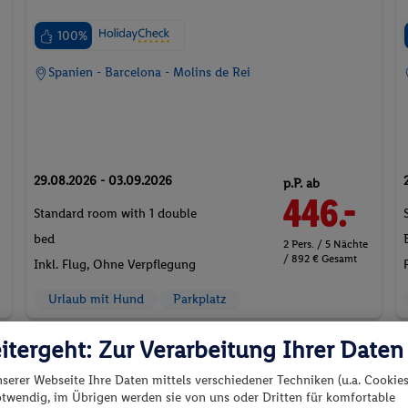
100%
Spanien - Barcelona - Molins de Rei
29.08.2026 - 03.09.2026
p.P. ab
446.-
Standard room with 1 double
bed
2 Pers. / 5 Nächte
/ 892 € Gesamt
Inkl. Flug,
Ohne Verpflegung
Urlaub mit Hund
Parkplatz
itergeht: Zur Verarbeitung Ihrer Daten
l
nserer Webseite Ihre Daten mittels verschiedener Techniken (u.a. Cookies
otwendig, im Übrigen werden sie von uns oder Dritten für komfortable