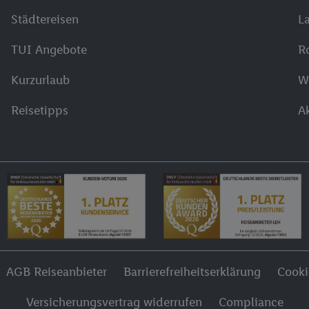
Städtereisen
L
TUI Angebote
R
Kurzurlaub
W
Reisetipps
A
AGB Reiseanbieter
Barrierefreiheitserklärung
Cook
Versicherungsvertrag widerrufen
Compliance