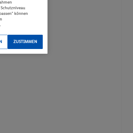
ßnahmen
 Schutzniveau
npassen“ können
en
.
N
ZUSTIMMEN