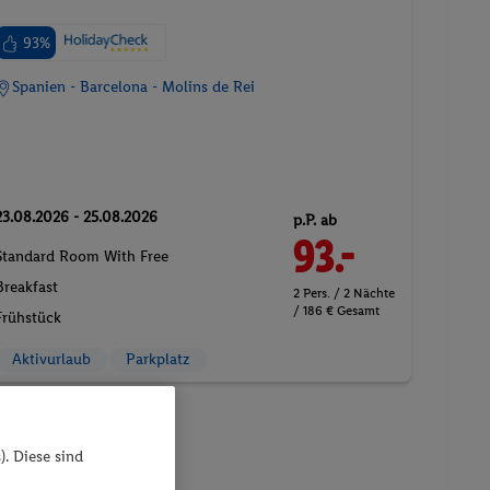
93%
Spanien - Barcelona - Molins de Rei
23.08.2026 - 25.08.2026
p.P. ab
93.-
Standard Room With Free
Breakfast
2 Pers. / 2 Nächte
/ 186 € Gesamt
Frühstück
Aktivurlaub
Parkplatz
). Diese sind