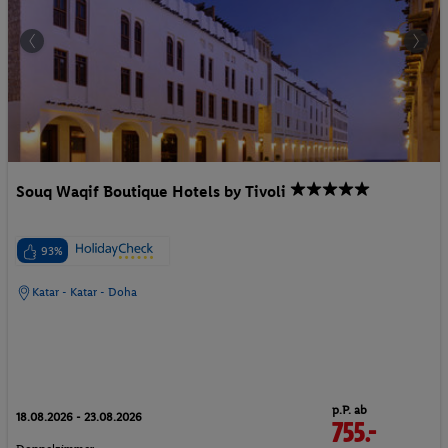
Souq Waqif Boutique Hotels by Tivoli
93%
Katar - Katar - Doha
p.P. ab
18.08.2026 - 23.08.2026
755.-