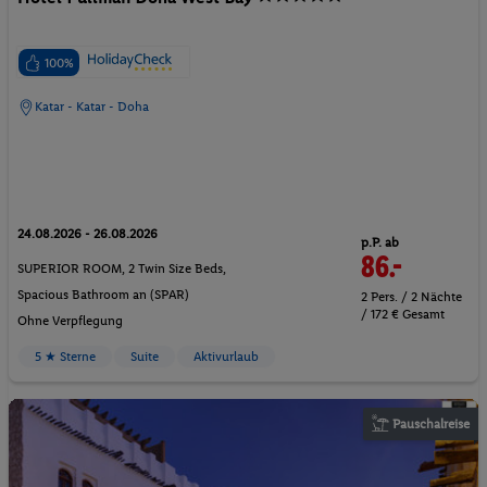
100%
Katar - Katar - Doha
24.08.2026 - 26.08.2026
p.P. ab
86.-
SUPERIOR ROOM, 2 Twin Size Beds,
Spacious Bathroom an (SPAR)
2 Pers. / 2 Nächte
/ 172 € Gesamt
Ohne Verpflegung
5 ★ Sterne
Suite
Aktivurlaub
Pauschalreise