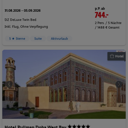
p.P. ab
31.08.2026 - 05.09.2026
744.-
DZ DeLuxe Twin Bed
2 Pers. / 5 Nächte
Inkl. Flug,
Ohne Verpflegung
/ 1488 € Gesamt
5 ★ Sterne
Suite
Aktivurlaub
Hotel
Hotel Pullman Doha West Bay