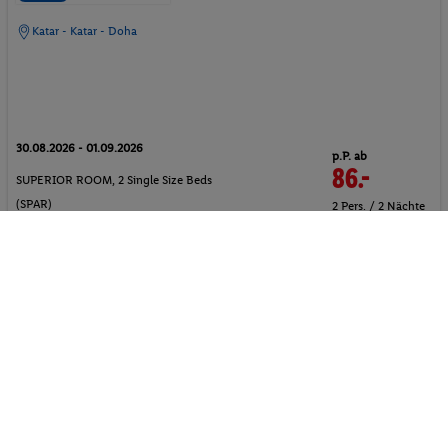
Katar - Katar - Doha
30.08.2026 - 01.09.2026
p.P. ab
86.-
SUPERIOR ROOM, 2 Single Size Beds
(SPAR)
2 Pers. / 2 Nächte
/ 172 € Gesamt
Ohne Verpflegung
5 ★ Sterne
Suite
Aktivurlaub
Hotel