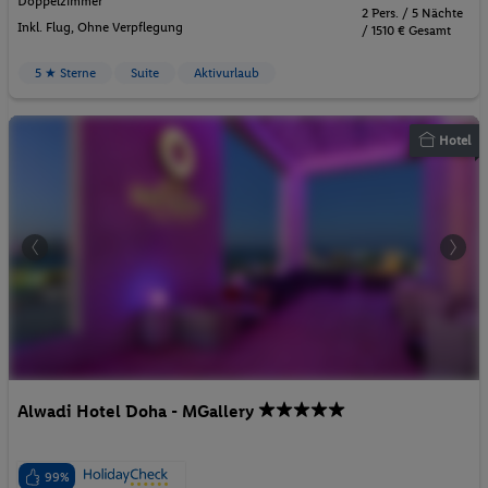
Doppelzimmer
2 Pers. / 5 Nächte
Inkl. Flug,
Ohne Verpflegung
/ 1510 € Gesamt
5 ★ Sterne
Suite
Aktivurlaub
Hotel
Alwadi Hotel Doha - MGallery
99%