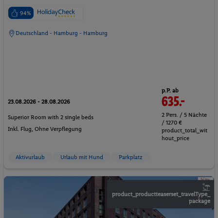
94%
Deutschland - Hamburg - Hamburg
p.P. ab
635.-
23.08.2026 - 28.08.2026
2 Pers. / 5 Nächte
Superior Room with 2 single beds
/ 1270 €
Inkl. Flug,
Ohne Verpflegung
product_total_wit
hout_price
Aktivurlaub
Urlaub mit Hund
Parkplatz
product_productteaserset_travelType_
package