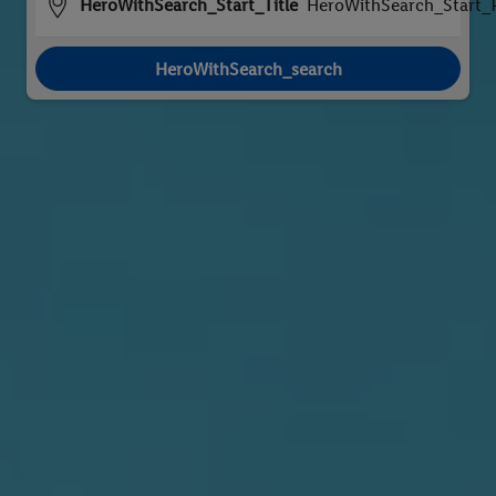
HeroWithSearch_Start_Title
HeroWithSearch_Start_
HeroWithSearch_search