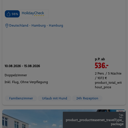
98%
Deutschland - Hamburg - Hamburg
p.P. ab
536.-
10.08.2026 - 15.08.2026
2 Pers. / 5 Nächte
Doppelzimmer
/ 1072 €
Inkl. Flug,
Ohne Verpflegung
product_total_wit
hout_price
Familienzimmer
Urlaub mit Hund
24h Rezeption
product_productteaserset_travelType_
package