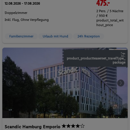
475.-
12.08.2026 - 17.08.2026
2 Pers. / 5 Nächte
Doppelzimmer
/ 950 €
Inkl. Flug,
Ohne Verpflegung
product_total_wit
hout_price
Familienzimmer
Urlaub mit Hund
24h Rezeption
product_productteaserset_travelType_
package
Scandic Hamburg Emporio