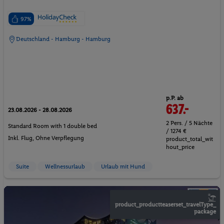
97%
Deutschland - Hamburg - Hamburg
p.P. ab
637.-
23.08.2026 - 28.08.2026
2 Pers. / 5 Nächte
Standard Room with 1 double bed
/ 1274 €
Inkl. Flug,
Ohne Verpflegung
product_total_wit
hout_price
Suite
Wellnessurlaub
Urlaub mit Hund
product_productteaserset_travelType_
package