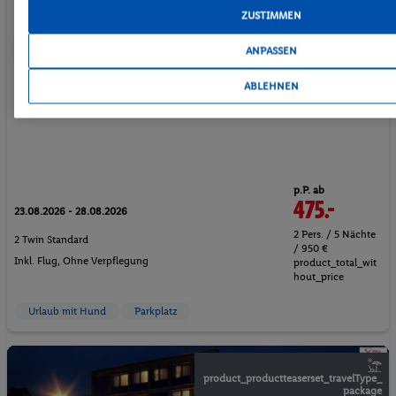
ZUSTIMMEN
95%
ANPASSEN
Deutschland - Hamburg - Hamburg
ABLEHNEN
p.P. ab
475.-
23.08.2026 - 28.08.2026
2 Pers. / 5 Nächte
2 Twin Standard
/ 950 €
Inkl. Flug,
Ohne Verpflegung
product_total_wit
hout_price
Urlaub mit Hund
Parkplatz
product_productteaserset_travelType_
package