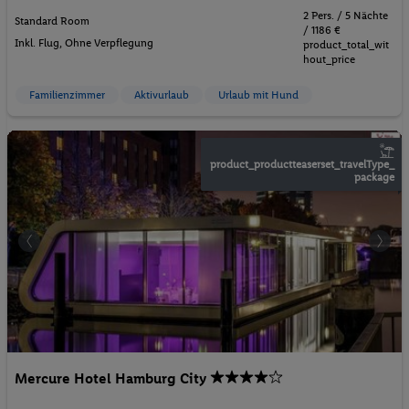
2 Pers. / 5 Nächte
Standard Room
/ 1186 €
Inkl. Flug,
Ohne Verpflegung
product_total_wit
hout_price
Familienzimmer
Aktivurlaub
Urlaub mit Hund
product_productteaserset_travelType_
package
Mercure Hotel Hamburg City