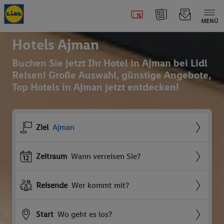
MENÜ
Hotels Ajman
Buchen Sie jetzt Ihr Hotel in Ajman bei Lidl
Reisen! Große Auswahl, günstige Angebote,
Top Hotels in Ajman jetzt entdecken!
Ziel
Ajman
Zeitraum
Wann verreisen Sie?
Reisende
Wer kommt mit?
Start
Wo geht es los?