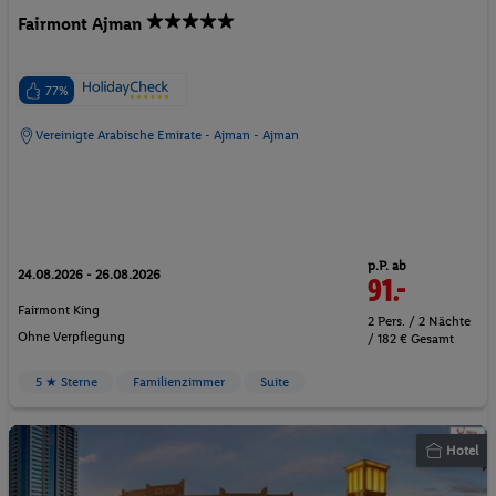
Fairmont Ajman
77%
Vereinigte Arabische Emirate - Ajman - Ajman
p.P. ab
24.08.2026 - 26.08.2026
91.-
Fairmont King
2 Pers. / 2 Nächte
Ohne Verpflegung
/ 182 € Gesamt
5 ★ Sterne
Familienzimmer
Suite
Hotel