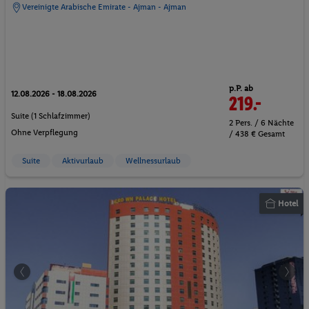
Vereinigte Arabische Emirate - Ajman - Ajman
p.P. ab
12.08.2026 - 18.08.2026
219.-
Suite (1 Schlafzimmer)
2 Pers. / 6 Nächte
Ohne Verpflegung
/ 438 € Gesamt
Suite
Aktivurlaub
Wellnessurlaub
Hotel