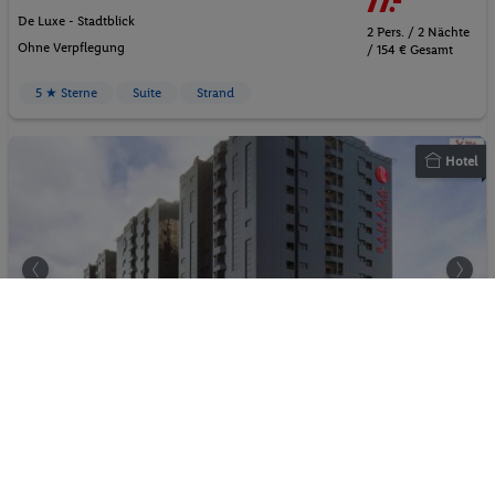
77.-
De Luxe - Stadtblick
2 Pers. / 2 Nächte
Ohne Verpflegung
/ 154 € Gesamt
5 ★ Sterne
Suite
Strand
Hotel
Ramada Hotel & Suites by Wyndham Ajman