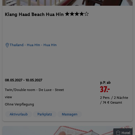
Kiang Haad Beach Hua Hin
Thailand - Hua Hin - Hua Hin
08.05.2027 - 10.05.2027
p.P. ab
37.-
Twin/Double room - De Luxe - Street
view
2 Pers. / 2 Nächte
/ 74 € Gesamt
Ohne Verpflegung
Aktivurlaub
Parkplatz
Massagen
Hotel