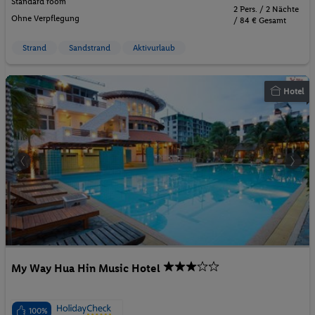
Standard room
2 Pers. / 2 Nächte
Ohne Verpflegung
/ 84 € Gesamt
Strand
Sandstrand
Aktivurlaub
Hotel
My Way Hua Hin Music Hotel
100%