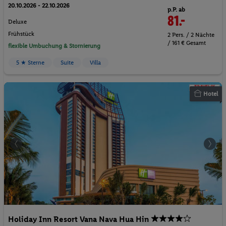
20.10.2026 - 22.10.2026
p.P. ab
81.-
Deluxe
Frühstück
2 Pers. / 2 Nächte
/ 161 € Gesamt
flexible Umbuchung & Stornierung
5 ★ Sterne
Suite
Villa
Hotel
Holiday Inn Resort Vana Nava Hua Hin