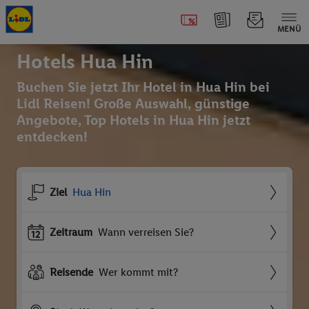
MENÜ
Hotels Hua Hin
Buchen Sie jetzt Ihr Hotel in Hua Hin bei
Lidl Reisen! Große Auswahl, günstige
Angebote, Top Hotels in Hua Hin jetzt
entdecken!
Ziel
Hua Hin
Zeitraum
Wann verreisen Sie?
Reisende
Wer kommt mit?