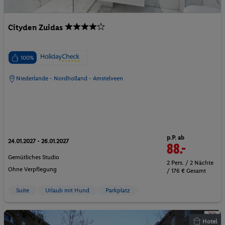
Cityden Zuidas
100%
Niederlande - Nordholland - Amstelveen
p.P. ab
24.01.2027 - 26.01.2027
88.-
Gemütliches Studio
2 Pers. / 2 Nächte
Ohne Verpflegung
/ 176 € Gesamt
Suite
Urlaub mit Hund
Parkplatz
Hotel