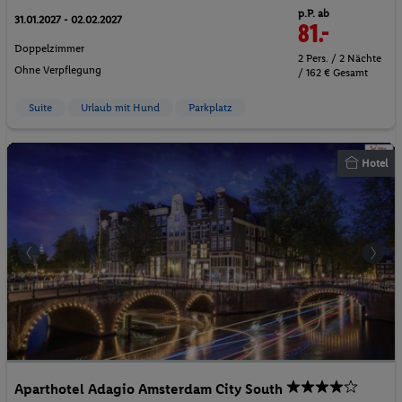
p.P. ab
31.01.2027 - 02.02.2027
81.-
Doppelzimmer
2 Pers. / 2 Nächte
Ohne Verpflegung
/ 162 € Gesamt
Suite
Urlaub mit Hund
Parkplatz
Hotel
Aparthotel Adagio Amsterdam City South