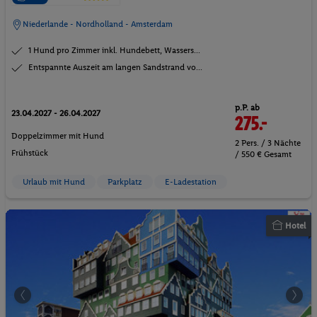
Niederlande - Nordholland - Amsterdam
1 Hund pro Zimmer inkl. Hundebett, Wassers...
Entspannte Auszeit am langen Sandstrand vo...
p.P. ab
23.04.2027 - 26.04.2027
275.-
Doppelzimmer mit Hund
2 Pers. / 3 Nächte
Frühstück
/ 550 € Gesamt
Urlaub mit Hund
Parkplatz
E-Ladestation
Hotel