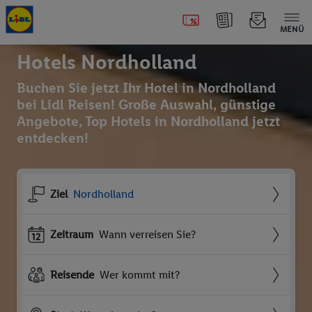
MENÜ
Hotels Nordholland
Buchen Sie jetzt Ihr Hotel in Nordholland
bei Lidl Reisen! Große Auswahl, günstige
Angebote, Top Hotels in Nordholland jetzt
entdecken!
Ziel
Nordholland
Zeitraum
Wann verreisen Sie?
Reisende
Wer kommt mit?