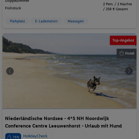
Doppelzimmer
2 Pers. / 2 Nächte
Frühstück
/ 258 € Gesamt
Parkplatz
E-Ladestation
Massagen
© wim de mon - Pexels
Top-Angebot
Hotel
Niederländische Nordsee - 4*S NH Noordwijk
Conference Centre Leeuwenhorst - Urlaub mit Hund
76%