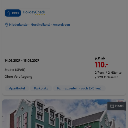
100%
Niederlande - Nordholland - Amstelveen
p.P. ab
14.03.2027 - 16.03.2027
110.-
Studio (SPAR)
2 Pers. / 2 Nächte
Ohne Verpflegung
/ 220 € Gesamt
Aparthotel
Parkplatz
Fahrradverleih (auch E-Bikes)
Hotel