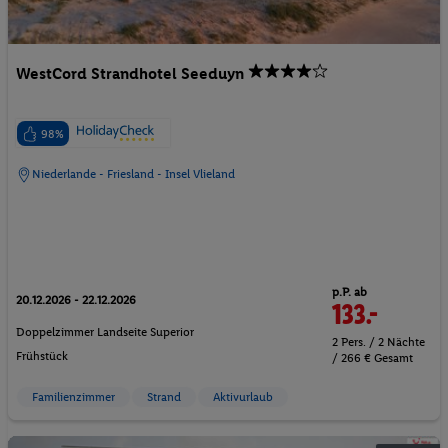
WestCord Strandhotel Seeduyn
98%
Niederlande - Friesland - Insel Vlieland
p.P. ab
20.12.2026 - 22.12.2026
133.-
Doppelzimmer Landseite Superior
2 Pers. / 2 Nächte
Frühstück
/ 266 € Gesamt
Familienzimmer
Strand
Aktivurlaub