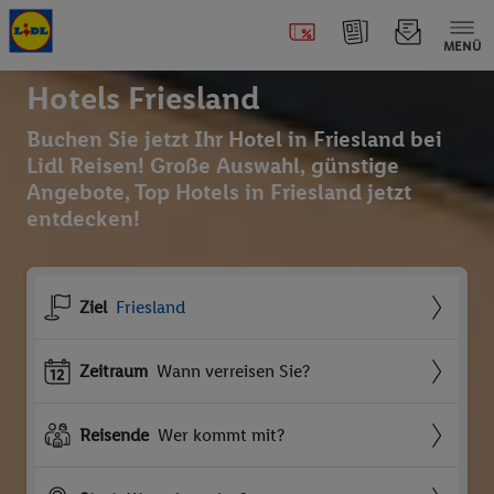
MENÜ
Hotels Friesland
Buchen Sie jetzt Ihr Hotel in Friesland bei
Lidl Reisen! Große Auswahl, günstige
Angebote, Top Hotels in Friesland jetzt
entdecken!
Ziel
Friesland
Zeitraum
Wann verreisen Sie?
Reisende
Wer kommt mit?