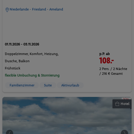
Niederlande - Friesland - Ameland
01.11.2026 - 03.11.2026
p.P. ab
Doppelzimmer, Komfort, Heizung,
108.-
Dusche, Balkon
Frühstück
2 Pers. / 2 Nächte
/ 216 € Gesamt
flexible Umbuchung & Stornierung
Familienzimmer
Suite
Aktivurlaub
Hotel