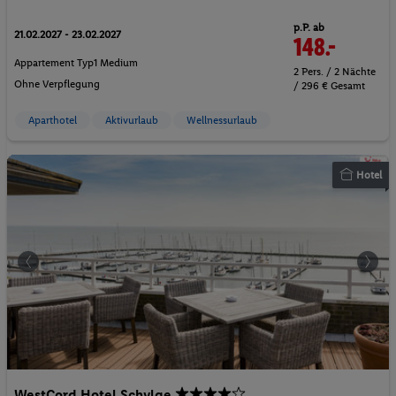
p.P. ab
21.02.2027 - 23.02.2027
148.-
Appartement Typ1 Medium
2 Pers. / 2 Nächte
Ohne Verpflegung
/ 296 € Gesamt
Aparthotel
Aktivurlaub
Wellnessurlaub
Hotel
WestCord Hotel Schylge