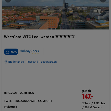
WestCord WTC Leeuwarden
100%
Niederlande - Friesland - Leeuwarden
p.P. ab
18.10.2026 - 20.10.2026
147.-
TWEE PERSOONSKAMER COMFORT
2 Pers. / 2 Nächte
Frühstück
/ 294 € Gesamt