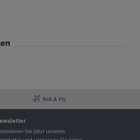
ken
Rail & Fly
ewsletter
onnieren Sie jetzt unseren
ewsletter und verpassen Sie keine