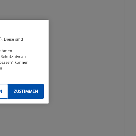
). Diese sind
ßnahmen
 Schutzniveau
npassen“ können
en
.
N
ZUSTIMMEN