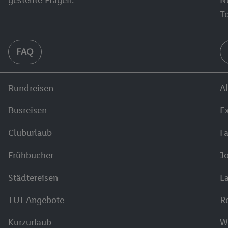
T
FAQ
Rundreisen
Al
Busreisen
E
Cluburlaub
F
Frühbucher
J
Städtereisen
L
TUI Angebote
R
Kurzurlaub
W