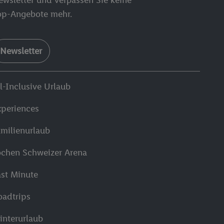
op-Angebote mehr.
Newsletter
l-Inclusive Urlaub
xperiences
amilienurlaub
ochen Schweizer Arena
ast Minute
oadtrips
interurlaub