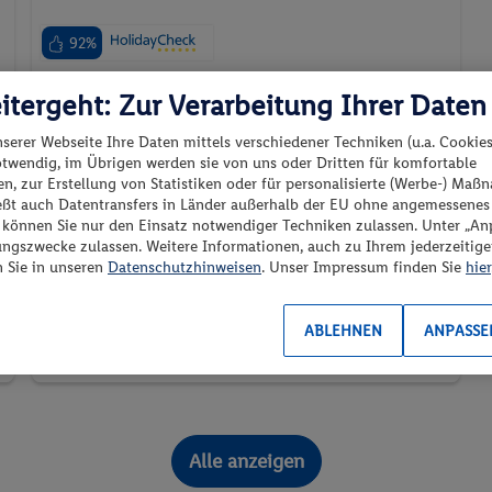
92%
Malediven - Indischer Ozean - Rasdhoo Atoll
itergeht: Zur Verarbeitung Ihrer Daten
nserer Webseite Ihre Daten mittels verschiedener Techniken (u.a. Cookies
otwendig, im Übrigen werden sie von uns oder Dritten für komfortable
n, zur Erstellung von Statistiken oder für personalisierte (Werbe-) Ma
ießt auch Datentransfers in Länder außerhalb der EU ohne angemessenes
p.P. ab
“ können Sie nur den Einsatz notwendiger Techniken zulassen. Unter „A
01.05.2027 - 03.05.2027
417.-
ungszwecke zulassen. Weitere Informationen, auch zu Ihrem jederzeitig
n Sie in unseren
Datenschutzhinweisen
. Unser Impressum finden Sie
hier
Garden Villa
2 Pers. / 2 Nächte
Vollpension
, Transfer
/ 834 € Gesamt
ABLEHNEN
ANPASSE
Ferienhaus
Villa
Ultra All-Inclusive
Alle anzeigen