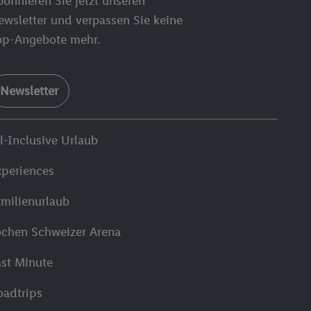
onnieren Sie jetzt unseren
ewsletter und verpassen Sie keine
op-Angebote mehr.
Newsletter
l-Inclusive Urlaub
xperiences
amilienurlaub
ochen Schweizer Arena
ast Minute
oadtrips