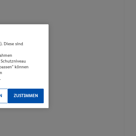
). Diese sind
ßnahmen
 Schutzniveau
npassen“ können
en
.
N
ZUSTIMMEN