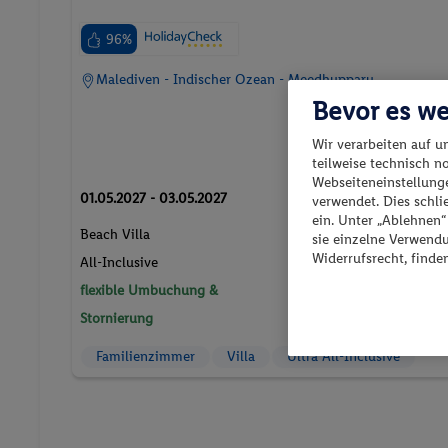
96%
Malediven - Indischer Ozean - Meedhupparu
Bevor es we
Wir verarbeiten auf u
teilweise technisch n
Webseiteneinstellunge
01.05.2027 - 03.05.2027
verwendet. Dies schl
ein. Unter „Ablehnen
p.P. ab
Beach Villa
sie einzelne Verwend
376.-
Widerrufsrecht, finde
All-Inclusive
flexible Umbuchung &
2 Pers. / 2 Nächte
/ 751 € Gesamt
Stornierung
Familienzimmer
Villa
Ultra All-Inclusive