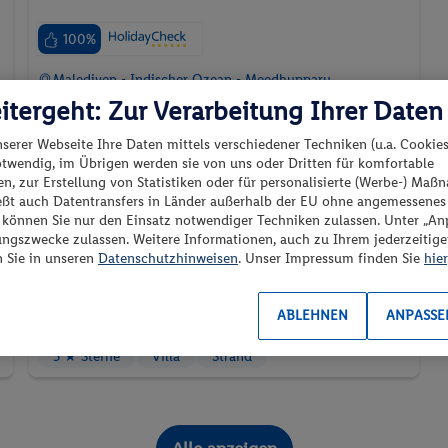
100%
Malediven - Indischer Ozean - Meedhupparu
itergeht: Zur Verarbeitung Ihrer Daten
nserer Webseite Ihre Daten mittels verschiedener Techniken (u.a. Cookies
otwendig, im Übrigen werden sie von uns oder Dritten für komfortable
n, zur Erstellung von Statistiken oder für personalisierte (Werbe-) Ma
01.05.2027 - 03.05.2027
ießt auch Datentransfers in Länder außerhalb der EU ohne angemessenes
“ können Sie nur den Einsatz notwendiger Techniken zulassen. Unter „A
p.P. ab
Water Villa
ungszwecke zulassen. Weitere Informationen, auch zu Ihrem jederzeitig
692.-
n Sie in unseren
Datenschutzhinweisen
. Unser Impressum finden Sie
hier
All-Inclusive
flexible Umbuchung &
2 Pers. / 2 Nächte
/ 1384 € Gesamt
ABLEHNEN
ANPASSE
Stornierung
5 ★ Sterne
Villa
Strand