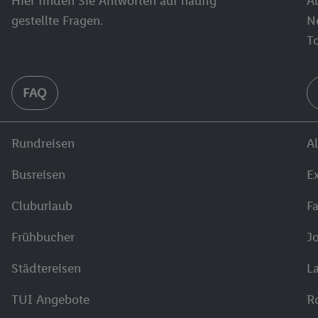
Hier finden Sie Antworten auf häufig
Ab
gestellte Fragen.
N
T
FAQ
Rundreisen
Al
Busreisen
E
Cluburlaub
F
Frühbucher
J
Städtereisen
L
TUI Angebote
R