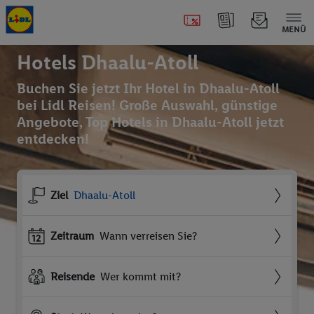
MENÜ
Hotels Dhaalu-Atoll
Buchen Sie jetzt Ihr Hotel in Dhaalu-Atoll
bei Lidl Reisen! Große Auswahl, günstige
Angebote, Top Hotels in Dhaalu-Atoll jetzt
entdecken!
Ziel
Dhaalu-Atoll
Zeitraum
Wann verreisen Sie?
Reisende
Wer kommt mit?