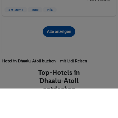
5 ★ Sterne
Suite
Villa
Alle anzeigen
Hotel in Dhaalu-Atoll buchen – mit Lidl Reisen
Top-Hotels in
Dhaalu-Atoll
entdecken
Buchen Sie Ihr Hotel in Dhaalu-Atoll
Buchen Sie Ihren
Urlaub auf den Malediven
.