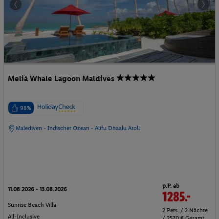
Meliá Whale Lagoon Maldives
98%
Malediven - Indischer Ozean - Alifu Dhaalu Atoll
p.P. ab
11.08.2026 - 13.08.2026
1285.-
Sunrise Beach Villa
2 Pers. / 2 Nächte
All-Inclusive
/ 2570 € Gesamt