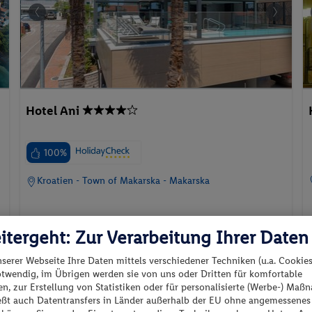
Hotel Ani
100%
Kroatien - Town of Makarska - Makarska
itergeht: Zur Verarbeitung Ihrer Daten
nserer Webseite Ihre Daten mittels verschiedener Techniken (u.a. Cookies
otwendig, im Übrigen werden sie von uns oder Dritten für komfortable
15.10.2026 - 17.10.2026
p.P. ab
n, zur Erstellung von Statistiken oder für personalisierte (Werbe-) Ma
135.-
ießt auch Datentransfers in Länder außerhalb der EU ohne angemessenes
Standard Doppelzimmer