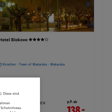
Hotel Biokovo
Kroatien - Town of Makarska - Makarska
). Diese sind
27.10.2026 - 30.10.2026
p.P. ab
DOPPELZIMMER BERGBLICK
ßnahmen
138.-
 Schutzniveau
Frühstück