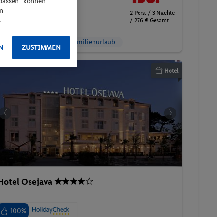
npassen“ können
flexible Umbuchung &
en
2 Pers. / 3 Nächte
.
/ 276 € Gesamt
Stornierung
Suite
Strand
Familienurlaub
N
ZUSTIMMEN
Hotel
Hotel Osejava
100%