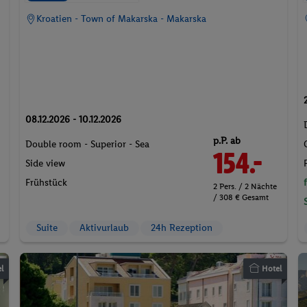
Kroatien - Town of Makarska - Makarska
08.12.2026 - 10.12.2026
p.P. ab
Double room - Superior - Sea
154.-
Side view
Frühstück
2 Pers. / 2 Nächte
/ 308 € Gesamt
Suite
Aktivurlaub
24h Rezeption
l
Hotel