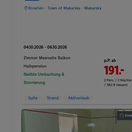
Kroatien - Town of Makarska - Makarska
04.10.2026 - 06.10.2026
Zimmer Meerseite Balkon
p.P. ab
191.-
Halbpension
flexible Umbuchung &
2 Pers. / 2 Nächte
Stornierung
/ 382 € Gesamt
Suite
Strand
Aktivurlaub
Hote