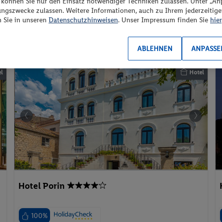
“ können Sie nur den Einsatz notwendiger Techniken zulassen. Unter „A
Ohne Verpflegung
ungszwecke zulassen. Weitere Informationen, auch zu Ihrem jederzeitig
2 Pers. / 2 Nächte
n Sie in unseren
Datenschutzhinweisen
. Unser Impressum finden Sie
hier
/ 270 € Gesamt
Aktivurlaub
Wellnessurlaub
Parkplatz
ABLEHNEN
ANPASSE
l
Hotel
Hotel Porin
100%