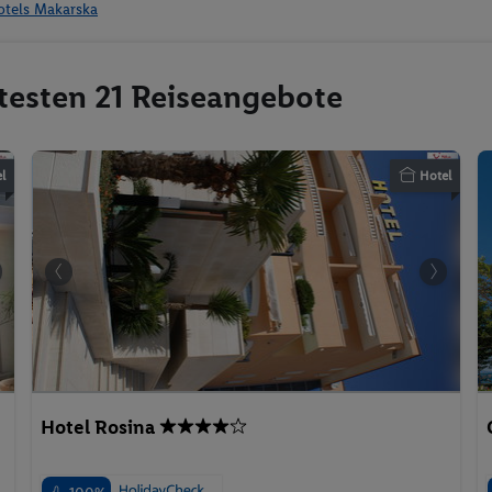
otels Makarska
btesten 21 Reiseangebote
l
Hotel
Hotel Rosina