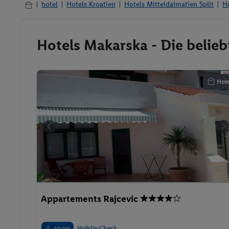
hotel
Hotels Kroatien
Hotels Mitteldalmatien Split
H
Hotels Makarska - Die belie
Hote
Appartements Rajcevic