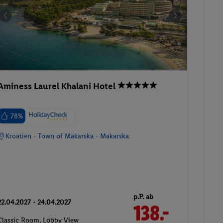
Aminess Laurel Khalani Hotel
78%
Kroatien - Town of Makarska - Makarska
p.P. ab
22.04.2027 - 24.04.2027
138.-
Classic Room, Lobby View