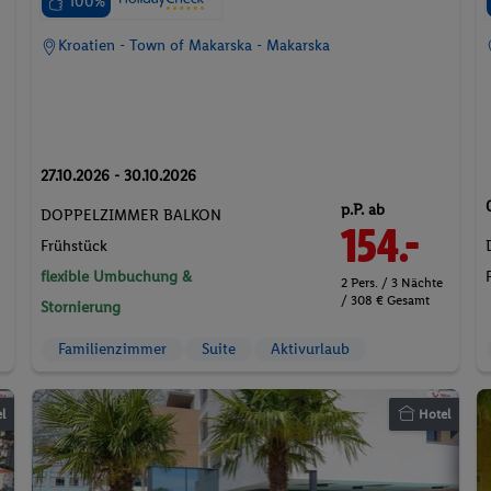
100%
Kroatien - Town of Makarska - Makarska
27.10.2026 - 30.10.2026
p.P. ab
DOPPELZIMMER BALKON
154.-
Frühstück
flexible Umbuchung &
2 Pers. / 3 Nächte
/ 308 € Gesamt
Stornierung
Familienzimmer
Suite
Aktivurlaub
l
Hotel