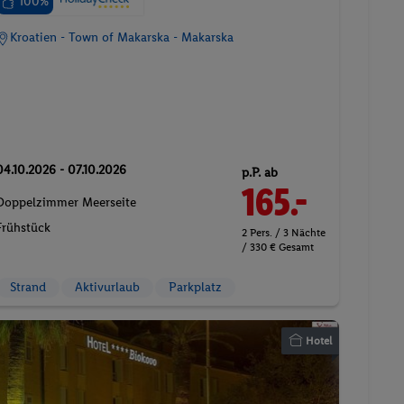
100%
Kroatien - Town of Makarska - Makarska
04.10.2026 - 07.10.2026
p.P. ab
165.-
Doppelzimmer Meerseite
Frühstück
2 Pers. / 3 Nächte
/ 330 € Gesamt
Strand
Aktivurlaub
Parkplatz
Hotel