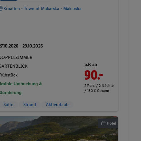
Kroatien - Town of Makarska - Makarska
27.10.2026 - 29.10.2026
DOPPELZIMMER
p.P. ab
GARTENBLICK
90.-
Frühstück
flexible Umbuchung &
2 Pers. / 2 Nächte
/ 180 € Gesamt
Stornierung
Suite
Strand
Aktivurlaub
Hotel