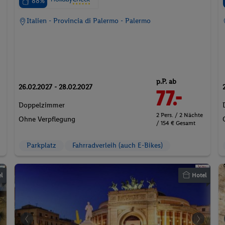
88%
Italien - Provincia di Palermo - Palermo
p.P. ab
26.02.2027 - 28.02.2027
77.-
Doppelzimmer
2 Pers. / 2 Nächte
Ohne Verpflegung
/ 154 € Gesamt
Parkplatz
Fahrradverleih (auch E-Bikes)
l
Hotel