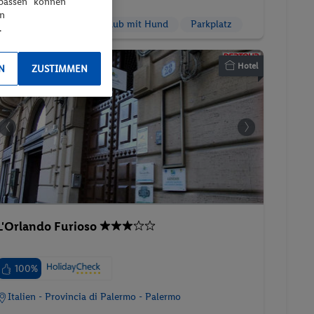
npassen“ können
en
Familienurlaub
Urlaub mit Hund
Parkplatz
.
Hotel
N
ZUSTIMMEN
L'Orlando Furioso
100%
Italien - Provincia di Palermo - Palermo