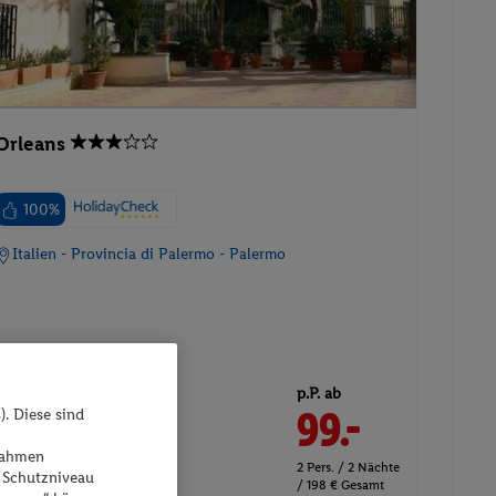
Orleans
100%
Italien - Provincia di Palermo - Palermo
p.P. ab
25.07.2027 - 27.07.2027
99.-
). Diese sind
Doppelzimmer
ßnahmen
2 Pers. / 2 Nächte
Frühstück
 Schutzniveau
/ 198 € Gesamt