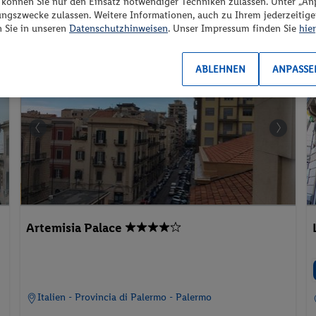
“ können Sie nur den Einsatz notwendiger Techniken zulassen. Unter „A
ungszwecke zulassen. Weitere Informationen, auch zu Ihrem jederzeitig
Aparthotel
Aktivurlaub
Urlaub mit Hund
n Sie in unseren
Datenschutzhinweisen
. Unser Impressum finden Sie
hier
l
Hotel
ABLEHNEN
ANPASSE
Artemisia Palace
Italien - Provincia di Palermo - Palermo