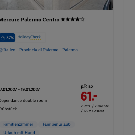
Mercure Palermo Centro
87%
Italien - Provincia di Palermo - Palermo
p.P. ab
17.01.2027 - 19.01.2027
61.-
Dependance double room
2 Pers. / 2 Nächte
Frühstück
/ 122 € Gesamt
Familienzimmer
Familienurlaub
Urlaub mit Hund