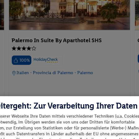
Palermo In Suite By Aparthotel SHS
100%
Italien - Provincia di Palermo - Palermo
itergeht: Zur Verarbeitung Ihrer Daten
p.P. ab
22.01.2027 - 28.01.2027
99.-
nserer Webseite Ihre Daten mittels verschiedener Techniken (u.a. Cookies
otwendig, im Übrigen werden sie von uns oder Dritten für komfortable
Superior Apartment
n, zur Erstellung von Statistiken oder für personalisierte (Werbe-) Ma
2 Pers. / 6 Nächte
Ohne Verpflegung
ießt auch Datentransfers in Länder außerhalb der EU ohne angemessenes
/ 198 € Gesamt