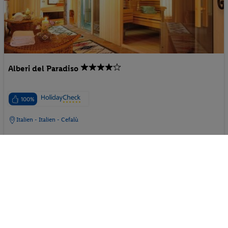
Alberi del Paradiso
100%
Italien - Italien - Cefalù
p.P. ab
08.11.2026 - 10.11.2026
217.-
Doppelzimmer
2 Pers. / 2 Nächte
Frühstück
/ 434 € Gesamt