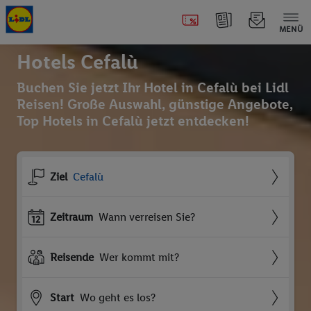
MENÜ
Hotels Cefalù
Buchen Sie jetzt Ihr Hotel in Cefalù bei Lidl
Reisen! Große Auswahl, günstige Angebote,
Top Hotels in Cefalù jetzt entdecken!
Ziel
Cefalù
Zeitraum
Wann verreisen Sie?
Reisende
Wer kommt mit?
Start
Wo geht es los?