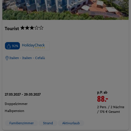
Tourist
92%
Italien - Italien - Cefalù
p.P. ab
27.03.2027 - 29.03.2027
88.-
Doppelzimmer
2 Pers. / 2 Nächte
Halbpension
/ 176 € Gesamt
Familienzimmer
Strand
Aktivurlaub