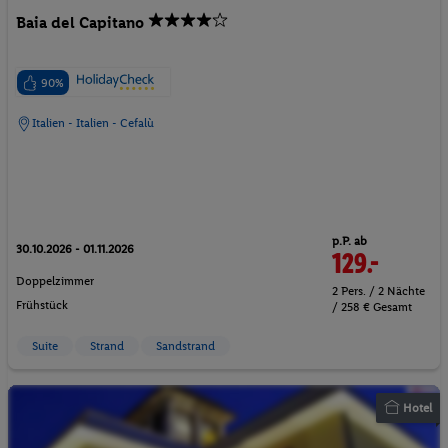
Baia del Capitano
90%
Italien - Italien - Cefalù
p.P. ab
30.10.2026 - 01.11.2026
129.-
Doppelzimmer
2 Pers. / 2 Nächte
Frühstück
/ 258 € Gesamt
Suite
Strand
Sandstrand
Hotel