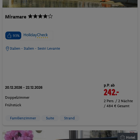
Miramare
93%
Italien - Italien - Sestri Levante
p.P. ab
20.12.2026 - 22.12.2026
242.-
Doppelzimmer
2 Pers. / 2 Nächte
Frühstück
/ 484 € Gesamt
Familienzimmer
Suite
Strand
Hotel