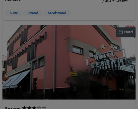
Frühstück
/ 464 € Gesamt
Suite
Strand
Sandstrand
Hotel
Sereno
100%