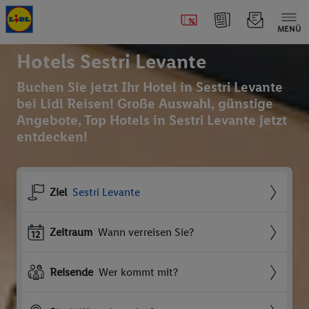
MENÜ
Hotels Sestri Levante
Buchen Sie jetzt Ihr Hotel in Sestri Levante
bei Lidl Reisen! Große Auswahl, günstige
Angebote, Top Hotels in Sestri Levante jetzt
entdecken!
Ziel
Sestri Levante
Zeitraum
Wann verreisen Sie?
Reisende
Wer kommt mit?