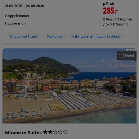
p.P. ab
21.09.2026 - 24.09.2026
285.-
Doppelzimmer
2 Pers. / 3 Nächte
Halbpension
/ 570 € Gesamt
Urlaub mit Hund
Parkplatz
Fahrradverleih (auch E-Bikes)
Hotel
Miramare Suites