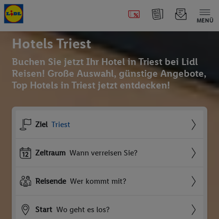
MENÜ
Hotels Triest
Buchen Sie jetzt Ihr Hotel in Triest bei Lidl
Reisen! Große Auswahl, günstige Angebote,
Top Hotels in Triest jetzt entdecken!
Ziel
Triest
Zeitraum
Wann verreisen Sie?
Reisende
Wer kommt mit?
Start
Wo geht es los?