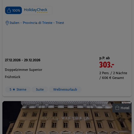
100%
Italien - Provincia di Trieste - Triest
p.P. ab
27.12.2026 - 29.12.2026
303.-
Doppelzimmer Superior
2 Pers. / 2 Nächte
Frühstück
/ 606 € Gesamt
5 ★ Sterne
Suite
Wellnessurlaub
Hotel