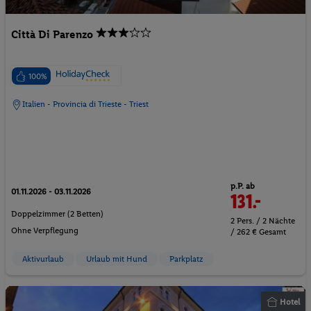
Città Di Parenzo
100%
Italien - Provincia di Trieste - Triest
p.P. ab
01.11.2026 - 03.11.2026
131.-
Doppelzimmer (2 Betten)
2 Pers. / 2 Nächte
Ohne Verpflegung
/ 262 € Gesamt
Aktivurlaub
Urlaub mit Hund
Parkplatz
Hotel