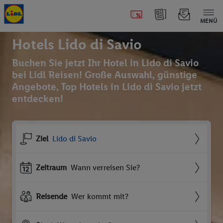
MENÜ
Hotels Lido di Savio
Buchen Sie jetzt Ihr Hotel in Lido di Savio
bei Lidl Reisen! Große Auswahl, günstige
Angebote, Top Hotels in Lido di Savio jetzt
entdecken!
Ziel
Lido di Savio
Zeitraum
Wann verreisen Sie?
Reisende
Wer kommt mit?