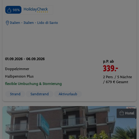
98%
Italien - Italien - Lido di Savio
01.09.2026 - 06.09.2026
p.P. ab
339.-
Doppelzimmer
Halbpension Plus
2 Pers. / 5 Nächte
/ 679 € Gesamt
flexible Umbuchung & Stornierung
Strand
Sandstrand
Aktivurlaub
Hotel