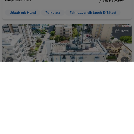
Vollpension Plus
/ 398 € Gesamt
Urlaub mit Hund
Parkplatz
Fahrradverleih (auch E-Bikes)
Hotel
De Paris
87%