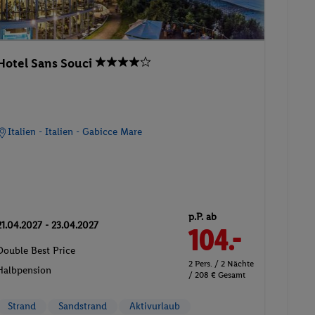
Hotel Sans Souci
Italien - Italien - Gabicce Mare
p.P. ab
21.04.2027 - 23.04.2027
104.-
Double Best Price
2 Pers. / 2 Nächte
Halbpension
/ 208 € Gesamt
Strand
Sandstrand
Aktivurlaub