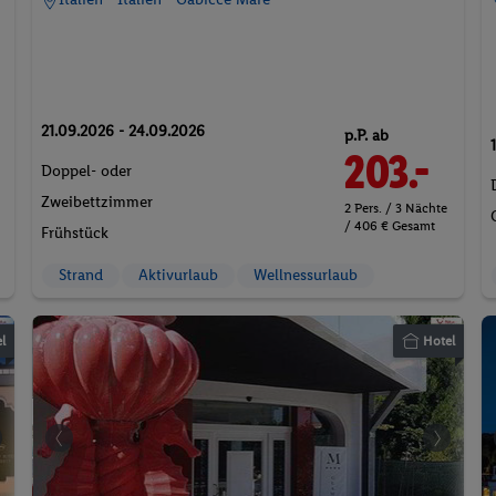
21.09.2026 - 24.09.2026
p.P. ab
203.-
Doppel- oder
Zweibettzimmer
2 Pers. / 3 Nächte
/ 406 € Gesamt
Frühstück
Strand
Aktivurlaub
Wellnessurlaub
l
Hotel