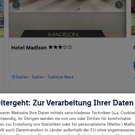
Hotel Madison
Italien - Italien - Gabicce Mare
itergeht: Zur Verarbeitung Ihrer Daten
nserer Webseite Ihre Daten mittels verschiedener Techniken (u.a. Cookies
p.P. ab
08.09.2026 - 10.09.2026
otwendig, im Übrigen werden sie von uns oder Dritten für komfortable
83.-
n, zur Erstellung von Statistiken oder für personalisierte (Werbe-) Ma
Doppel Standard Zimmer
ießt auch Datentransfers in Länder außerhalb der EU ohne angemessenes
2 Pers. / 2 Nächte