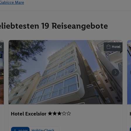
 Gabicce Mare
eliebtesten 19 Reiseangebote
l
Hotel
Hotel Excelsior