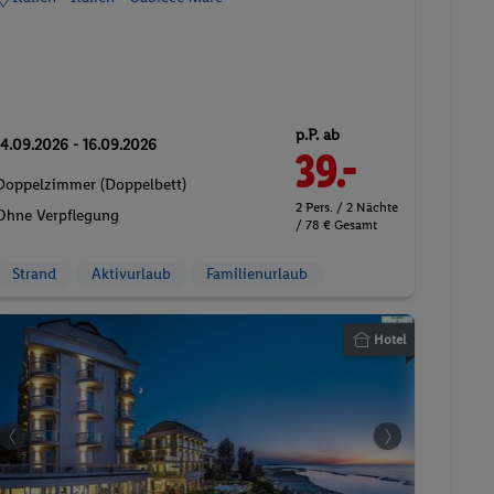
p.P. ab
14.09.2026 - 16.09.2026
39.-
Doppelzimmer (Doppelbett)
2 Pers. / 2 Nächte
Ohne Verpflegung
/ 78 € Gesamt
Strand
Aktivurlaub
Familienurlaub
Hotel