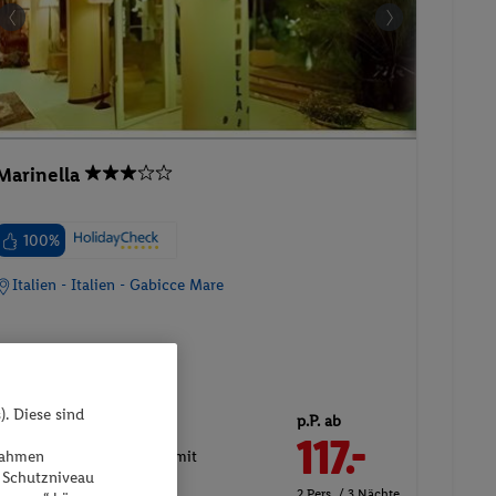
Marinella
100%
Italien - Italien - Gabicce Mare
). Diese sind
20.09.2026 - 23.09.2026
p.P. ab
117.-
ßnahmen
Doppel-/Zweibettzimmer mit
 Schutzniveau
Aussicht
2 Pers. / 3 Nächte