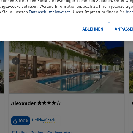
“ können Sie nur den Einsatz notwendiger Techniken zulassen. Unter „A
Frühstück
/ 166 € Gesamt
ungszwecke zulassen. Weitere Informationen, auch zu Ihrem jederzeitig
n Sie in unseren
Datenschutzhinweisen
. Unser Impressum finden Sie
hier
Familienurlaub
Urlaub mit Hund
Parkplatz
ABLEHNEN
ANPASSE
l
Hotel
Alexander
100%
Italien - Italien - Gabicce Mare