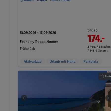
p.P. ab
13.09.2026 - 16.09.2026
174.-
Economy Doppelzimmer
2 Pers. / 3 Nächte
Frühstück
/ 348 € Gesamt
Aktivurlaub
Urlaub mit Hund
Parkplatz
Hote