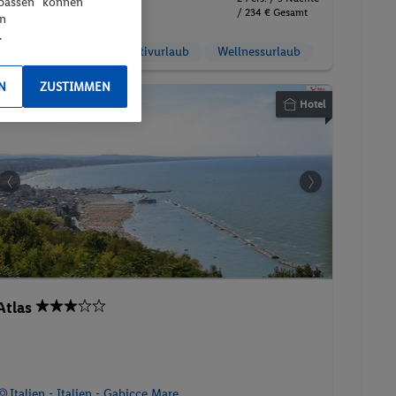
npassen“ können
/ 234 € Gesamt
Frühstück
en
.
Familienzimmer
Aktivurlaub
Wellnessurlaub
N
ZUSTIMMEN
Hotel
Atlas
Italien - Italien - Gabicce Mare