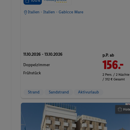
100%
Italien - Italien - Gabicce Mare
11.10.2026 - 13.10.2026
p.P. ab
156.-
Doppelzimmer
Frühstück
2 Pers. / 2 Nächte
/ 312 € Gesamt
Strand
Sandstrand
Aktivurlaub
Hote