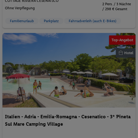
COTTAGE RIVIERA CESENATICO
2 Pers. / 3 Nächte
Ohne Verpflegung
/ 298 € Gesamt
Familienurlaub
Parkplatz
Fahrradverleih (auch E-Bikes)
Top-Angebot
Hotel
Italien - Adria - Emilia-Romagna - Cesenatico - 3* Pineta
Sul Mare Camping Village