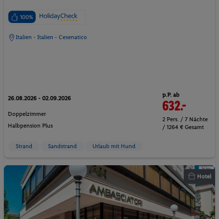
100%
Italien - Italien - Cesenatico
p.P. ab
26.08.2026 - 02.09.2026
632.-
Doppelzimmer
2 Pers. / 7 Nächte
Halbpension Plus
/ 1264 € Gesamt
Strand
Sandstrand
Urlaub mit Hund
Hotel