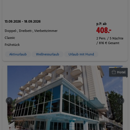
13.09.2026 - 18.09.2026
p.P. ab
408.-
Doppel-, Dreibett-, Vierbettzimmer
Classic
2 Pers. / 5 Nächte
/ 816 € Gesamt
Frühstück
Aktivurlaub
Wellnessurlaub
Urlaub mit Hund
Hotel