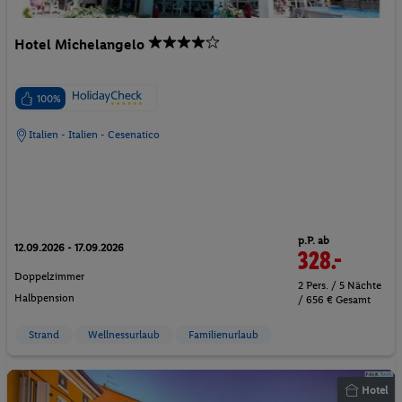
Hotel Michelangelo
100%
Italien - Italien - Cesenatico
p.P. ab
12.09.2026 - 17.09.2026
328.-
Doppelzimmer
2 Pers. / 5 Nächte
Halbpension
/ 656 € Gesamt
Strand
Wellnessurlaub
Familienurlaub
Hotel