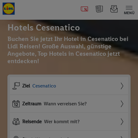
MENÜ
Hotels Cesenatico
Buchen Sie jetzt Ihr Hotel in Cesenatico bei
Lidl Reisen! Große Auswahl, günstige
Angebote, Top Hotels in Cesenatico jetzt
entdecken!
Ziel
Cesenatico
Zeitraum
Wann verreisen Sie?
Reisende
Wer kommt mit?