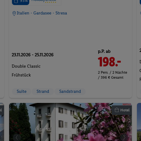
93%
Italien - Gardasee - Stresa
p.P. ab
23.11.2026 - 25.11.2026
198.-
Double Classic
2 Pers. / 2 Nächte
Frühstück
/ 396 € Gesamt
Suite
Strand
Sandstrand
l
Hotel