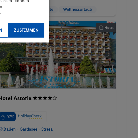
npassen“ können
en
Familienzimmer
Suite
Wellnessurlaub
.
Hotel
N
ZUSTIMMEN
Hotel Astoria
97%
Italien - Gardasee - Stresa