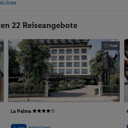
els Stresa
sten 22 Reiseangebote
l
Hotel
La Palma