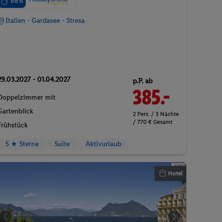
88%
Italien - Gardasee - Stresa
29.03.2027 - 01.04.2027
p.P. ab
385.-
Doppelzimmer mit
Gartenblick
2 Pers. / 3 Nächte
/ 770 € Gesamt
Frühstück
5 ★ Sterne
Suite
Aktivurlaub
Hotel