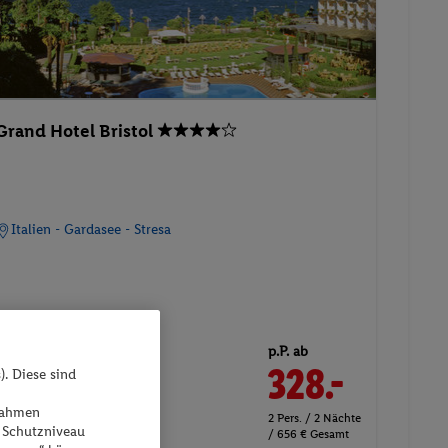
Grand Hotel Bristol
Italien - Gardasee - Stresa
26.08.2026 - 28.08.2026
p.P. ab
328.-
). Diese sind
Doppel Klassisch Zimmer
(Bergblick)
ßnahmen
2 Pers. / 2 Nächte
 Schutzniveau
/ 656 € Gesamt
Ohne Verpflegung