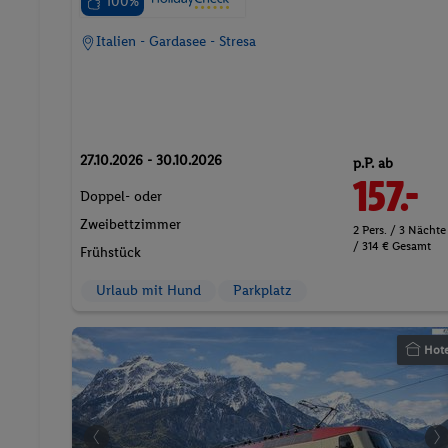
100%
Italien - Gardasee - Stresa
27.10.2026 - 30.10.2026
p.P. ab
157.-
Doppel- oder
Zweibettzimmer
2 Pers. / 3 Nächte
/ 314 € Gesamt
Frühstück
Urlaub mit Hund
Parkplatz
Hote