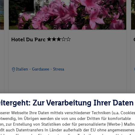
Hotel Du Parc
Italien - Gardasee - Stresa
itergeht: Zur Verarbeitung Ihrer Daten
30.08.2026 - 02.09.2026
p.P. ab
302.-
nserer Webseite Ihre Daten mittels verschiedener Techniken (u.a. Cookies
Classic Doppelzimmer -
otwendig, im Übrigen werden sie von uns oder Dritten für komfortable
Nebengebäude
n, zur Erstellung von Statistiken oder für personalisierte (Werbe-) Ma
2 Pers. / 3 Nächte
ießt auch Datentransfers in Länder außerhalb der EU ohne angemessenes
/ 604 € Gesamt
Frühstück