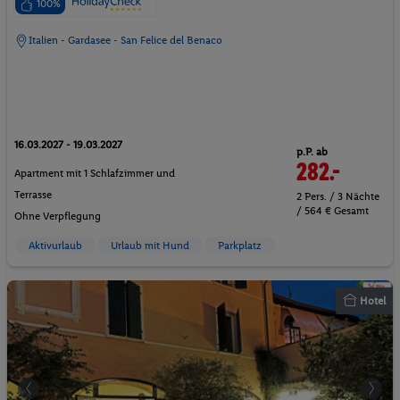
100%
Italien - Gardasee - San Felice del Benaco
16.03.2027 - 19.03.2027
p.P. ab
282.-
Apartment mit 1 Schlafzimmer und
Terrasse
2 Pers. / 3 Nächte
/ 564 € Gesamt
Ohne Verpflegung
Aktivurlaub
Urlaub mit Hund
Parkplatz
Hotel