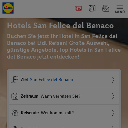
MENÜ
Hotels San Felice del Benaco
Buchen Sie jetzt Ihr Hotel in San Felice del
Benaco bei Lidl Reisen! Große Auswahl,
günstige Angebote, Top Hotels in San Felice
del Benaco jetzt entdecken!
Ziel
San Felice del Benaco
Zeitraum
Wann verreisen Sie?
Reisende
Wer kommt mit?