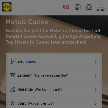
MENÜ
Hotels Cuneo
Buchen Sie jetzt Ihr Hotel in Cuneo bei Lidl
Reisen! Große Auswahl, günstige Angebote,
Top Hotels in Cuneo jetzt entdecken!
Ziel
Cuneo
Zeitraum
Wann verreisen Sie?
Reisende
Wer kommt mit?
Start
Wo geht es los?