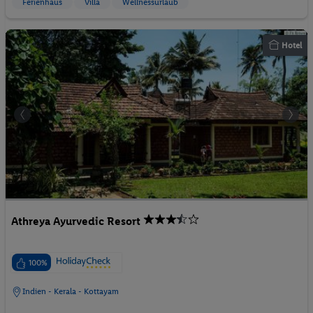
Ferienhaus
Villa
Wellnessurlaub
Hotel
Athreya Ayurvedic Resort
100%
Indien - Kerala - Kottayam