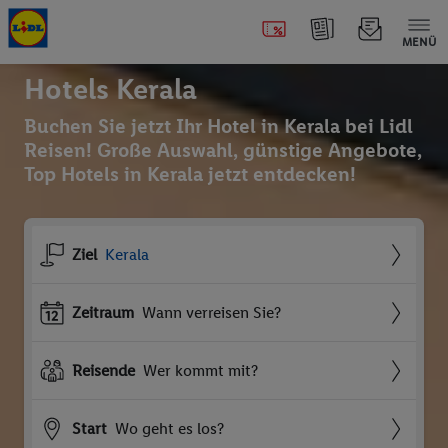
MENÜ
Hotels Kerala
Buchen Sie jetzt Ihr Hotel in Kerala bei Lidl
Reisen! Große Auswahl, günstige Angebote,
Top Hotels in Kerala jetzt entdecken!
Ziel
Kerala
Zeitraum
Wann verreisen Sie?
Reisende
Wer kommt mit?
Start
Wo geht es los?