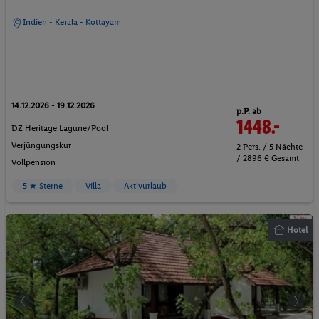
Indien - Kerala - Kottayam
14.12.2026 - 19.12.2026
p.P. ab
1448.-
DZ Heritage Lagune/Pool
Verjüngungskur
2 Pers. / 5 Nächte
/ 2896 € Gesamt
Vollpension
5 ★ Sterne
Villa
Aktivurlaub
Hotel