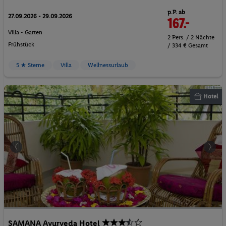
p.P. ab
27.09.2026 - 29.09.2026
167.-
Villa - Garten
2 Pers. / 2 Nächte
Frühstück
/ 334 € Gesamt
5 ★ Sterne
Villa
Wellnessurlaub
Hotel
SAMANA Ayurveda Hotel