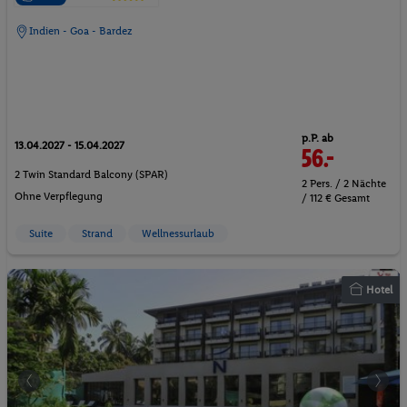
Indien - Goa - Bardez
p.P. ab
13.04.2027 - 15.04.2027
56.-
2 Twin Standard Balcony (SPAR)
2 Pers. / 2 Nächte
Ohne Verpflegung
/ 112 € Gesamt
Suite
Strand
Wellnessurlaub
Hotel