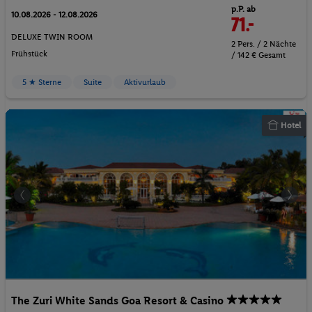
p.P. ab
10.08.2026 - 12.08.2026
71.-
DELUXE TWIN ROOM
2 Pers. / 2 Nächte
Frühstück
/ 142 € Gesamt
5 ★ Sterne
Suite
Aktivurlaub
Hotel
The Zuri White Sands Goa Resort & Casino