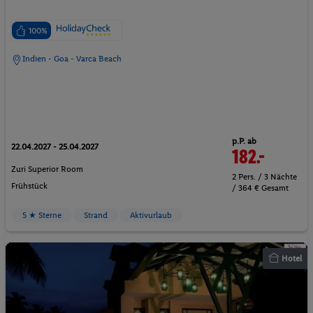
100%
Indien - Goa - Varca Beach
p.P. ab
22.04.2027 - 25.04.2027
182.-
Zuri Superior Room
2 Pers. / 3 Nächte
Frühstück
/ 364 € Gesamt
5 ★ Sterne
Strand
Aktivurlaub
Hotel