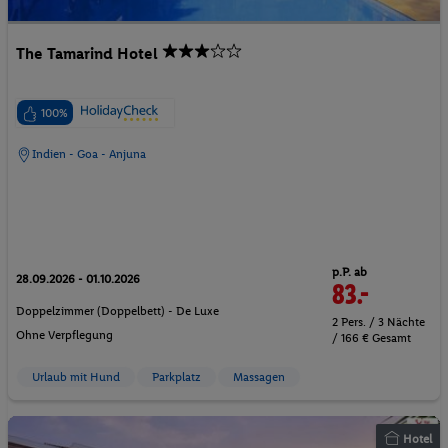
The Tamarind Hotel
100%
Indien - Goa - Anjuna
p.P. ab
28.09.2026 - 01.10.2026
83.-
Doppelzimmer (Doppelbett) - De Luxe
2 Pers. / 3 Nächte
Ohne Verpflegung
/ 166 € Gesamt
Urlaub mit Hund
Parkplatz
Massagen
Hotel