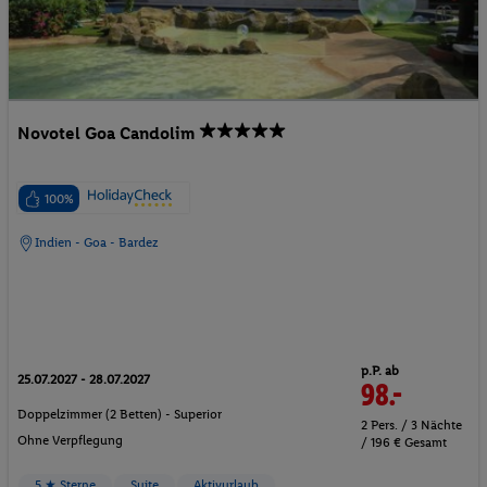
Novotel Goa Candolim
100%
Indien - Goa - Bardez
p.P. ab
25.07.2027 - 28.07.2027
98.-
Doppelzimmer (2 Betten) - Superior
2 Pers. / 3 Nächte
Ohne Verpflegung
/ 196 € Gesamt
5 ★ Sterne
Suite
Aktivurlaub