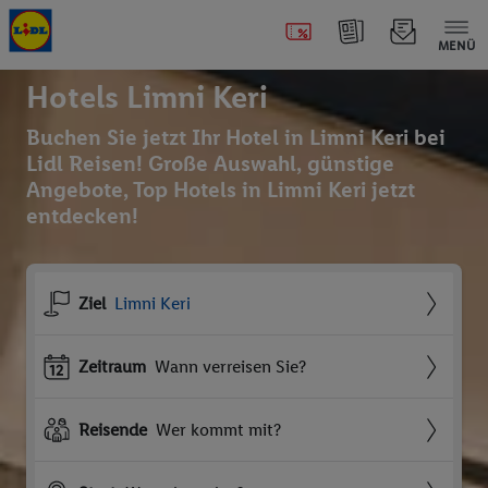
MENÜ
Hotels Limni Keri
Buchen Sie jetzt Ihr Hotel in Limni Keri bei
Lidl Reisen! Große Auswahl, günstige
Angebote, Top Hotels in Limni Keri jetzt
entdecken!
Ziel
Limni Keri
Zeitraum
Wann verreisen Sie?
Reisende
Wer kommt mit?