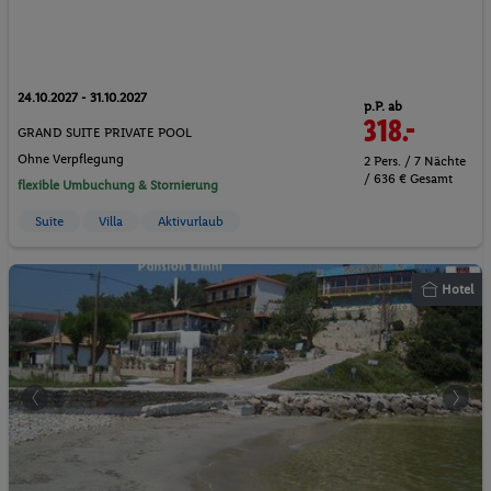
24.10.2027 - 31.10.2027
p.P. ab
318.-
GRAND SUITE PRIVATE POOL
Ohne Verpflegung
2 Pers. / 7 Nächte
/ 636 € Gesamt
flexible Umbuchung & Stornierung
Suite
Villa
Aktivurlaub
Hotel