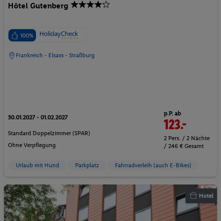
Hôtel Gutenberg
100%
Frankreich - Elsass - Straßburg
p.P. ab
30.01.2027 - 01.02.2027
123.-
Standard Doppelzimmer (SPAR)
2 Pers. / 2 Nächte
Ohne Verpflegung
/ 246 € Gesamt
Urlaub mit Hund
Parkplatz
Fahrradverleih (auch E-Bikes)
Hotel