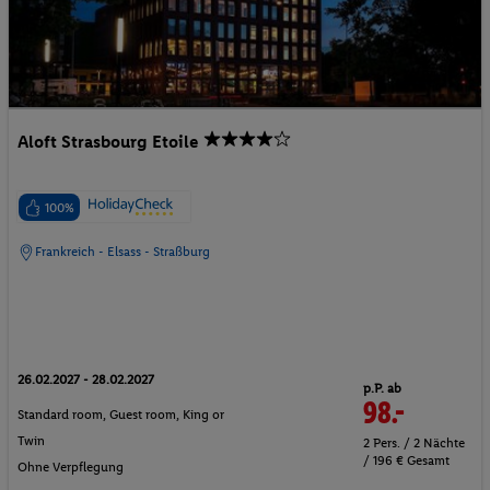
Aloft Strasbourg Etoile
100%
Frankreich - Elsass - Straßburg
26.02.2027 - 28.02.2027
p.P. ab
98.-
Standard room, Guest room, King or
Twin
2 Pers. / 2 Nächte
/ 196 € Gesamt
Ohne Verpflegung