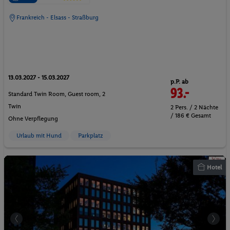
Frankreich - Elsass - Straßburg
13.03.2027 - 15.03.2027
p.P. ab
93.-
Standard Twin Room, Guest room, 2
Twin
2 Pers. / 2 Nächte
/ 186 € Gesamt
Ohne Verpflegung
Urlaub mit Hund
Parkplatz
Hotel