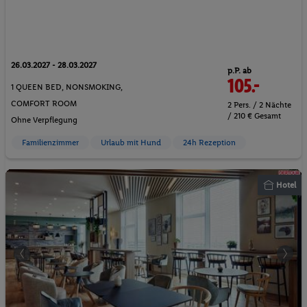
26.03.2027 - 28.03.2027
p.P. ab
105.-
1 QUEEN BED, NONSMOKING,
COMFORT ROOM
2 Pers. / 2 Nächte
/ 210 € Gesamt
Ohne Verpflegung
Familienzimmer
Urlaub mit Hund
24h Rezeption
Hotel