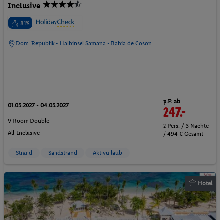
Inclusive
81%
Dom. Republik - Halbinsel Samana - Bahia de Coson
p.P. ab
01.05.2027 - 04.05.2027
247.-
V Room Double
2 Pers. / 3 Nächte
All-Inclusive
/ 494 € Gesamt
Strand
Sandstrand
Aktivurlaub
Hotel