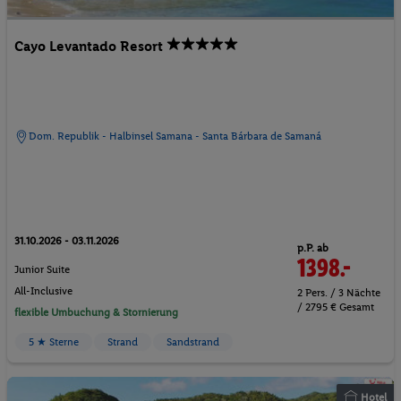
Cayo Levantado Resort
Dom. Republik - Halbinsel Samana - Santa Bárbara de Samaná
31.10.2026 - 03.11.2026
p.P. ab
1398.-
Junior Suite
All-Inclusive
2 Pers. / 3 Nächte
/ 2795 € Gesamt
flexible Umbuchung & Stornierung
5 ★ Sterne
Strand
Sandstrand
Hotel