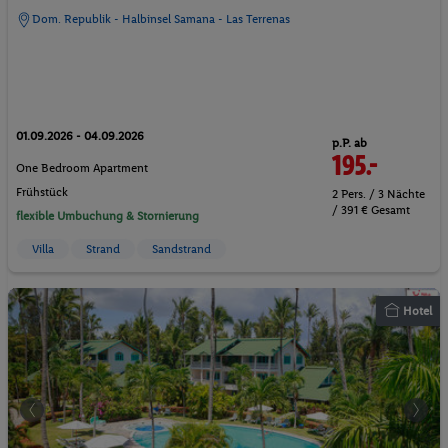
Dom. Republik - Halbinsel Samana - Las Terrenas
01.09.2026 - 04.09.2026
p.P. ab
195.-
One Bedroom Apartment
Frühstück
2 Pers. / 3 Nächte
/ 391 € Gesamt
flexible Umbuchung & Stornierung
Villa
Strand
Sandstrand
Hotel