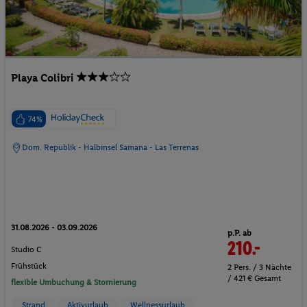
Playa Colibri
74%
Dom. Republik - Halbinsel Samana - Las Terrenas
31.08.2026 - 03.09.2026
p.P. ab
210.-
Studio C
Frühstück
2 Pers. / 3 Nächte
/ 421 € Gesamt
flexible Umbuchung & Stornierung
Strand
Aktivurlaub
Wellnessurlaub