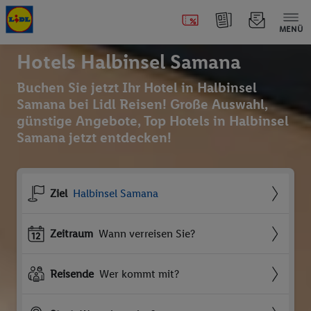
MENÜ
Hotels Halbinsel Samana
Buchen Sie jetzt Ihr Hotel in Halbinsel
Samana bei Lidl Reisen! Große Auswahl,
günstige Angebote, Top Hotels in Halbinsel
Samana jetzt entdecken!
Ziel
Halbinsel Samana
Zeitraum
Wann verreisen Sie?
Reisende
Wer kommt mit?