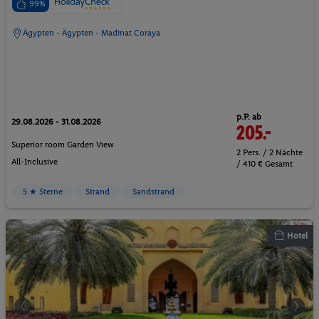
99%
Ägypten - Ägypten - Madinat Coraya
p.P. ab
29.08.2026 - 31.08.2026
205.-
Superior room Garden View
2 Pers. / 2 Nächte
All-Inclusive
/ 410 € Gesamt
5 ★ Sterne
Strand
Sandstrand
Hotel