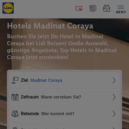
MENÜ
Hotels Madinat Coraya
Buchen Sie jetzt Ihr Hotel in Madinat
Coraya bei Lidl Reisen! Große Auswahl,
günstige Angebote, Top Hotels in Madinat
Coraya jetzt entdecken!
Ziel
Madinat Coraya
Zeitraum
Wann verreisen Sie?
Reisende
Wer kommt mit?