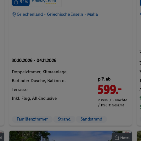
94%
Griechenland - Griechische Inseln - Malia
30.10.2026 - 04.11.2026
Doppelzimmer, Klimaanlage,
p.P. ab
Bad oder Dusche, Balkon o.
599.-
Terrasse
Inkl. Flug,
All-Inclusive
2 Pers. / 5 Nächte
/ 1198 € Gesamt
Familienzimmer
Strand
Sandstrand
l
Hotel