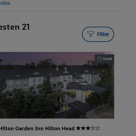
rolina
esten 21
Filter
Hotel
Hilton Garden Inn Hilton Head