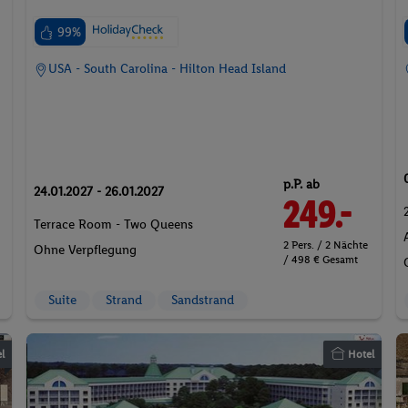
99%
USA - South Carolina - Hilton Head Island
p.P. ab
24.01.2027 - 26.01.2027
249.-
Terrace Room - Two Queens
2 Pers. / 2 Nächte
Ohne Verpflegung
/ 498 € Gesamt
Suite
Strand
Sandstrand
l
Hotel