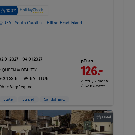
100%
USA - South Carolina - Hilton Head Island
02.01.2027 - 04.01.2027
p.P. ab
126.-
2 QUEEN MOBILITY
ACCESSIBLE W/ BATHTUB
2 Pers. / 2 Nächte
/ 252 € Gesamt
Ohne Verpflegung
Suite
Strand
Sandstrand
Hotel