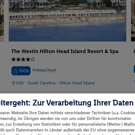
The Westin Hilton Head Island Resort & Spa
100%
USA - South Carolina - Hilton Head Island
itergeht: Zur Verarbeitung Ihrer Daten
nserer Webseite Ihre Daten mittels verschiedener Techniken (u.a. Cookies
otwendig, im Übrigen werden sie von uns oder Dritten für komfortable
01.09.2026 - 03.09.2026
n, zur Erstellung von Statistiken oder für personalisierte (Werbe-) Ma
p.P. ab
Island View 1 King Bed
ießt auch Datentransfers in Länder außerhalb der EU ohne angemessenes