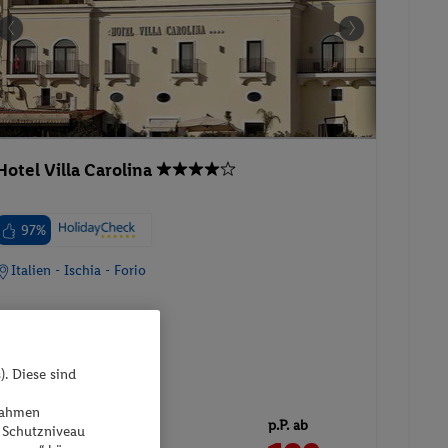
Hotel Villa Carolina
97%
Italien - Ischia - Forio
). Diese sind
05.10.2026 - 10.10.2026
ßnahmen
p.P. ab
DOPPELZIMMER
 Schutzniveau