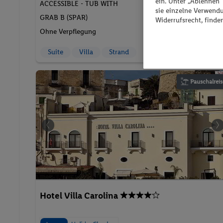
390.-
ein. Unter „Ablehnen
ACCESSIBLE - TUB WITH
sie einzelne Verwend
GRAB B (SPAR)
Widerrufsrecht, finde
2 Pers. / 2 Nächte
/ 780 € Gesamt
Ohne Verpflegung
Suite
Villa
Strand
Pauschalreis
Hotel Villa Carolina