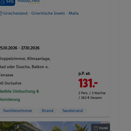
94%
Griechenland - Griechische Inseln - Malia
25.10.2026 - 27.10.2026
Doppelzimmer, Klimaanlage,
Bad oder Dusche, Balkon o.
p.P. ab
Terrasse
131.-
All-Inclusive
flexible Umbuchung &
2 Pers. / 2 Nächte
/ 262 € Gesamt
Stornierung
Familienzimmer
Strand
Sandstrand
Hotel