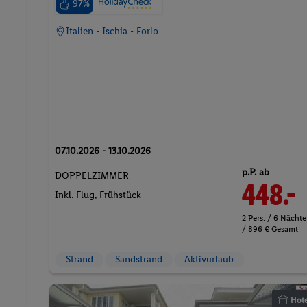
97%
Italien - Ischia - Forio
07.10.2026 - 13.10.2026
p.P. ab
DOPPELZIMMER
448.-
Inkl. Flug,
Frühstück
2 Pers. / 6 Nächte
/ 896 € Gesamt
Strand
Sandstrand
Aktivurlaub
Hote