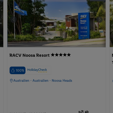
RACV Noosa Resort
100%
Australien - Australien - Noosa Heads
p.P. ab