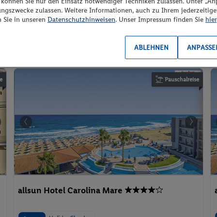
408.-
“ können Sie nur den Einsatz notwendiger Techniken zulassen. Unter „A
Ohne Verpflegung
ungszwecke zulassen. Weitere Informationen, auch zu Ihrem jederzeitig
flexible Umbuchung &
n Sie in unseren
Datenschutzhinweisen
. Unser Impressum finden Sie
hier
2 Pers. / 2 Nächte
/ 720 € Gesamt
Stornierung
ABLEHNEN
ANPASSE
Strand
Sandstrand
Aktivurlaub
e
Pauschalreise
allsun Hotel Carolina Mare