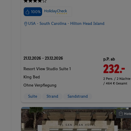
100%
USA - South Carolina - Hilton Head Island
21.12.2026 - 23.12.2026
p.P. ab
232.-
Resort View Studio Suite 1
King Bed
2 Pers. / 2 Nächte
/ 464 € Gesamt
Ohne Verpflegung
Suite
Strand
Sandstrand
Hote