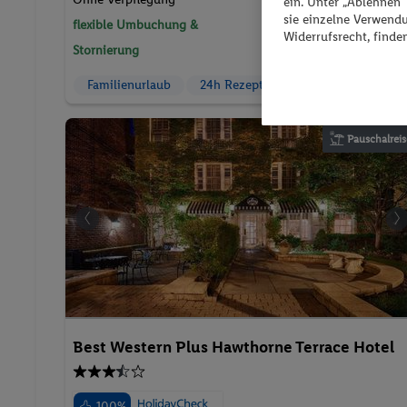
ein. Unter „Ablehnen
sie einzelne Verwend
flexible Umbuchung &
2 Pers. / 2 Nächte
Widerrufsrecht, finde
/ 349 € Gesamt
Stornierung
Familienurlaub
24h Rezeption
Parkplatz
Pauschalreis
Best Western Plus Hawthorne Terrace Hotel
100%