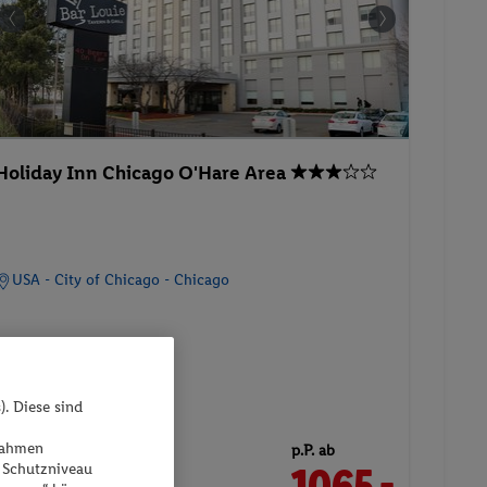
Holiday Inn Chicago O'Hare Area
USA - City of Chicago - Chicago
). Diese sind
06.09.2026 - 11.09.2026
ßnahmen
p.P. ab
 Schutzniveau
1065.-
2 Queen Bed Standard