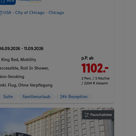
98%
USA - City of Chicago - Chicago
06.09.2026 - 11.09.2026
p.P. ab
1 King Bed, Mobility
1102.-
Accessible, Roll In Shower,
Non-Smoking
2 Pers. / 5 Nächte
/ 2204 € Gesamt
Inkl. Flug,
Ohne Verpflegung
Suite
Familienurlaub
24h Rezeption
Pauschalreise