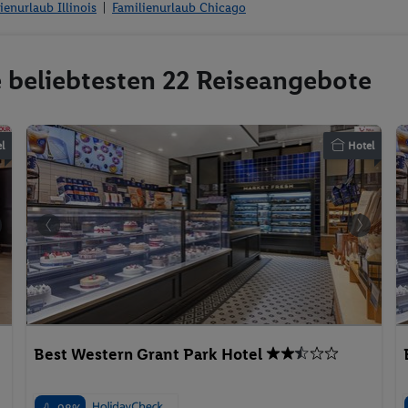
ienurlaub Illinois
Familienurlaub Chicago
e beliebtesten 22 Reiseangebote
l
Hotel
Best Western Grant Park Hotel