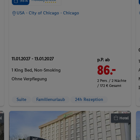
98%
USA - City of Chicago - Chicago
11.01.2027 - 13.01.2027
p.P. ab
86.-
1 King Bed, Non-Smoking
Ohne Verpflegung
2 Pers. / 2 Nächte
/ 172 € Gesamt
Suite
Familienurlaub
24h Rezeption
l
Hotel