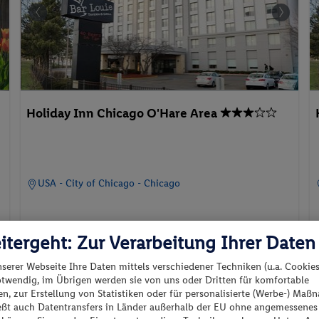
Holiday Inn Chicago O'Hare Area
USA - City of Chicago - Chicago
itergeht: Zur Verarbeitung Ihrer Daten
nserer Webseite Ihre Daten mittels verschiedener Techniken (u.a. Cookies
otwendig, im Übrigen werden sie von uns oder Dritten für komfortable
23.11.2026 - 25.11.2026
n, zur Erstellung von Statistiken oder für personalisierte (Werbe-) Ma
p.P. ab
ießt auch Datentransfers in Länder außerhalb der EU ohne angemessenes
115.-
1 King Bed Standard (SPAR)