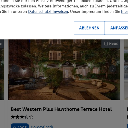
“ können Sie nur den Einsatz notwendiger Techniken zulassen. Unter „A
ungszwecke zulassen. Weitere Informationen, auch zu Ihrem jederzeitig
Frühstück
2 Pers. / 2 Nächte
n Sie in unseren
Datenschutzhinweisen
. Unser Impressum finden Sie
hier
/ 230 € Gesamt
Suite
Aktivurlaub
Familienurlaub
ABLEHNEN
ANPASSE
e
Hotel
Best Western Plus Hawthorne Terrace Hotel
100%