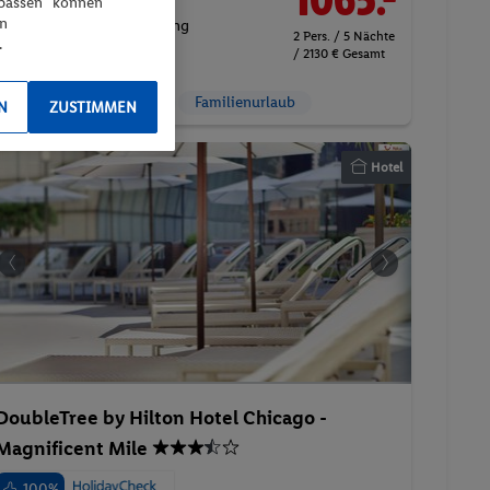
npassen“ können
en
Inkl. Flug,
Ohne Verpflegung
2 Pers. / 5 Nächte
.
/ 2130 € Gesamt
Suite
Aktivurlaub
Familienurlaub
N
ZUSTIMMEN
Hotel
DoubleTree by Hilton Hotel Chicago -
Magnificent Mile
100%