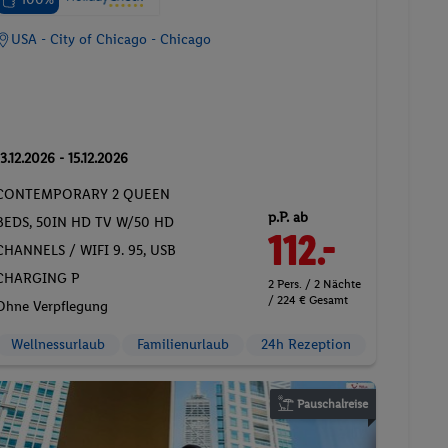
USA - City of Chicago - Chicago
13.12.2026 - 15.12.2026
CONTEMPORARY 2 QUEEN
p.P. ab
BEDS, 50IN HD TV W/50 HD
112.-
CHANNELS / WIFI 9. 95, USB
CHARGING P
2 Pers. / 2 Nächte
/ 224 € Gesamt
Ohne Verpflegung
Wellnessurlaub
Familienurlaub
24h Rezeption
Pauschalreise