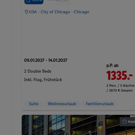
USA - City of Chicago - Chicago
09.01.2027 - 14.01.2027
p.P. ab
1335.-
2 Double Beds
Inkl. Flug,
Frühstück
2 Pers. / 5 Nächte
/ 2670 € Gesamt
Suite
Wellnessurlaub
Familienurlaub
Hote