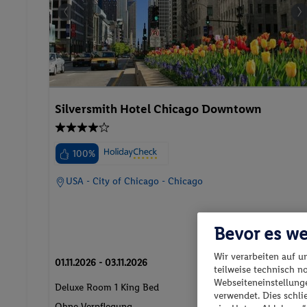
Silversmith Hotel Chicago Downtown
100%
USA - City of Chicago - Chicago
Bevor es we
Wir verarbeiten auf u
01.11.2026 - 03.11.2026
teilweise technisch n
Webseiteneinstellunge
p.P. ab
Deluxe Room 1 King Bed
verwendet. Dies schl
174.-
Ohne Verpflegung