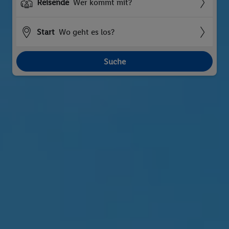
Reisende
Wer kommt mit?
Start
Wo geht es los?
Suche