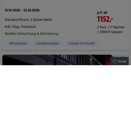
15.10.2026 - 22.10.2026
p.P. ab
1152.-
Standard Room, 2 Queen Beds
Inkl. Flug,
Frühstück
2 Pers. / 7 Nächte
/ 2304 € Gesamt
flexible Umbuchung & Stornierung
Aktivurlaub
Familienurlaub
Urlaub mit Hund
Hotel