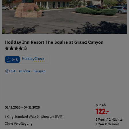
Holiday Inn Resort The Squire at Grand Canyon
94%
USA - Arizona - Tusayan
p.P. ab
02.12.2026 - 04.12.2026
122.-
1 King Standard Walk In Shower (SPAR)
2 Pers. / 2 Nächte
Ohne Verpflegung
/ 244 € Gesamt