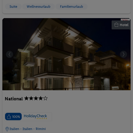
Suite
Wellnessurlaub
Familienurlaub
Hotel
National
100%
Italien - Italien - Rimini