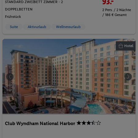
93.-
STANDARD ZWEIBETT ZIMMER - 2
DOPPELBETTEN
2 Pers. / 2 Nächte
/ 186 € Gesamt
Frühstück
Suite
Aktivurlaub
Wellnessurlaub
Hotel
Club Wyndham National Harbor