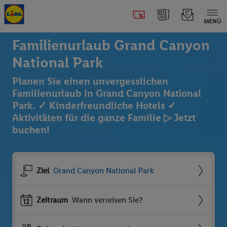
MENÜ
Familienurlaub Grand Canyon
National Park
Planen Sie einen unvergesslichen
Familienurlaub in Grand Canyon National
Park. ✓ Kinderfreundliche Hotels ✓
Aktivitäten für die ganze Familie ▷ Jetzt
buchen!
Ziel
Grand Canyon National Park
Zeitraum
Wann verreisen Sie?