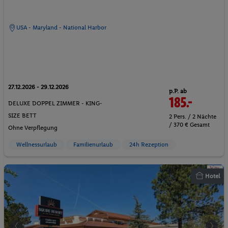
USA - Maryland - National Harbor
27.12.2026 - 29.12.2026
p.P. ab
185.-
DELUXE DOPPEL ZIMMER - KING-
SIZE BETT
2 Pers. / 2 Nächte
/ 370 € Gesamt
Ohne Verpflegung
Wellnessurlaub
Familienurlaub
24h Rezeption
Hotel