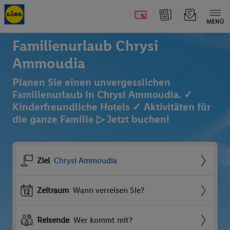
MENÜ
Familienurlaub Chrysi
Ammoudia
Planen Sie einen unvergesslichen
Familienurlaub in Chrysi Ammoudia. ✓
Kinderfreundliche Hotels ✓ Aktivitäten für
die ganze Familie ▷ Jetzt buchen!
Ziel
Chrysi Ammoudia
Zeitraum
Wann verreisen Sie?
Reisende
Wer kommt mit?