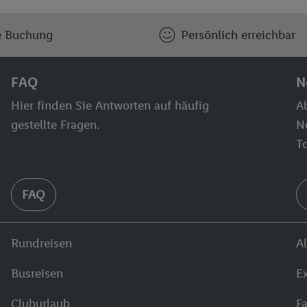
e Buchung
Persönlich erreichbar
FAQ
N
Hier finden Sie Antworten auf häufig
Ab
gestellte Fragen.
N
T
FAQ
Rundreisen
Al
Busreisen
E
Cluburlaub
F