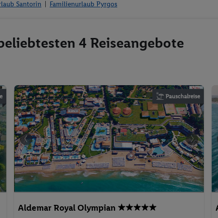
rlaub Santorin
Familienurlaub Pyrgos
 beliebtesten 4 Reiseangebote
e
Pauschalreise
Aldemar Royal Olympian