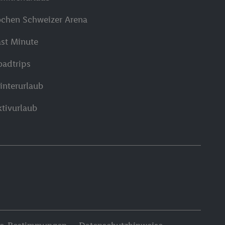
ochen Schweizer Arena
ast Minute
oadtrips
interurlaub
ktivurlaub