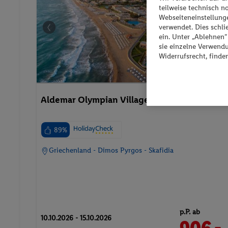
teilweise technisch n
Webseiteneinstellunge
verwendet. Dies schl
ein. Unter „Ablehnen
sie einzelne Verwend
Widerrufsrecht, finde
Aldemar Olympian Village
89%
Griechenland - Dimos Pyrgos - Skafidia
p.P. ab
10.10.2026 - 15.10.2026