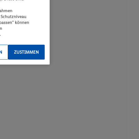
ßnahmen
 Schutzniveau
npassen“ können
en
.
N
ZUSTIMMEN