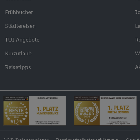
Frühbucher
J
Städtereisen
L
TUI Angebote
R
Kurzurlaub
W
Reisetipps
A