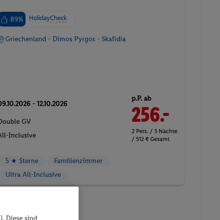
89%
Griechenland - Dimos Pyrgos - Skafidia
p.P. ab
09.10.2026 - 12.10.2026
256.-
Double GV
2 Pers. / 3 Nächte
All-Inclusive
/ 512 € Gesamt
5 ★ Sterne
Familienzimmer
Ultra All-Inclusive
). Diese sind