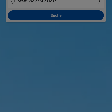
Start
Wo geht es los?
Suche