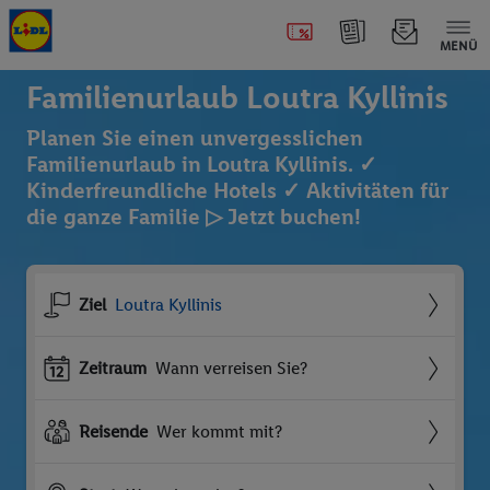
MENÜ
Familienurlaub Loutra Kyllinis
Planen Sie einen unvergesslichen
Familienurlaub in Loutra Kyllinis. ✓
Kinderfreundliche Hotels ✓ Aktivitäten für
die ganze Familie ▷ Jetzt buchen!
Ziel
Loutra Kyllinis
Zeitraum
Wann verreisen Sie?
Reisende
Wer kommt mit?