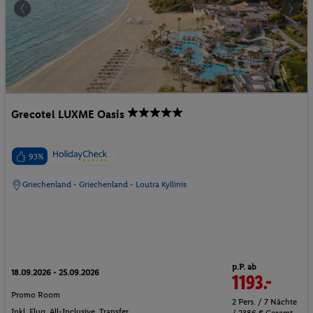
Grecotel LUXME Oasis
93%
Griechenland - Griechenland - Loutra Kyllinis
p.P. ab
18.09.2026 - 25.09.2026
1193.-
Promo Room
2 Pers. / 7 Nächte
Inkl. Flug,
All-Inclusive
, Transfer