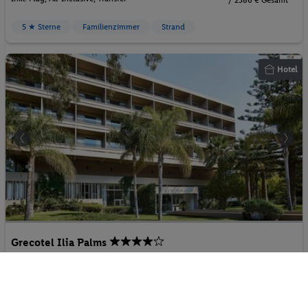
/ 2386 € Gesamt
5 ★ Sterne
Familienzimmer
Strand
Hotel
Grecotel Ilia Palms
83%